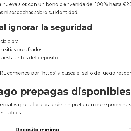
nueva slot con un bono bienvenida del 100 % hasta €200. 
s ni sospechas sobre su identidad.
l ignorar la seguridad
cia clara
 sitios no cifrados
apuesta antes del depósito
RL comience por “https” y busca el sello de juego respo
ago prepagas disponibles
lternativa popular para quienes prefieren no exponer su
s fiables:
Depósito mínimo