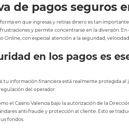
iva de pagos seguros 
 forma en que ingresas y retiras dinero es tan important
 frustraciones y permite concentrarse en la diversión. En
o Online, con especial atención a la seguridad, velocidad 
uridad en los pagos es es
i tu información financiera está realmente protegida al
 regulación del operador.
–como el Casino Valencia bajo la autorización de la Dire
ándares anti‑fraude y protección al cliente. Esto se tradu
tus fondos.