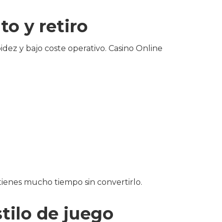
o y retiro
dez y bajo coste operativo. Casino Online
ntienes mucho tiempo sin convertirlo.
tilo de juego