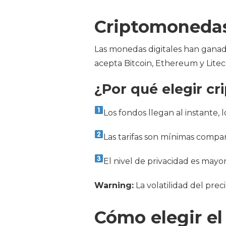
Criptomonedas
Las monedas digitales han ganado
acepta Bitcoin, Ethereum y Litec
¿Por qué elegir cr
Los fondos llegan al instante, l
Las tarifas son mínimas compar
El nivel de privacidad es mayo
Warning:
La volatilidad del prec
Cómo elegir el