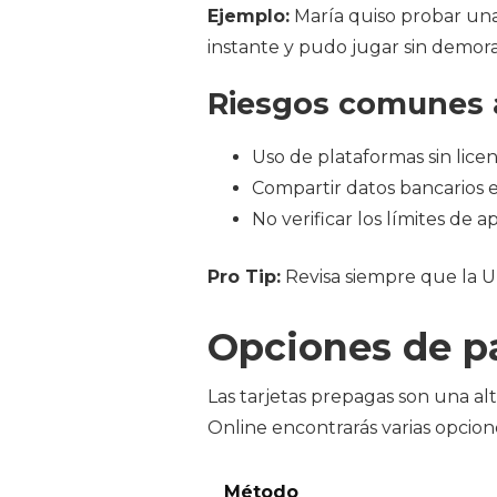
Ejemplo:
María quiso probar una 
instante y pudo jugar sin demora
Riesgos comunes a
Uso de plataformas sin licen
Compartir datos bancarios en
No verificar los límites de 
Pro Tip:
Revisa siempre que la U
Opciones de p
Las tarjetas prepagas son una a
Online encontrarás varias opcione
Método