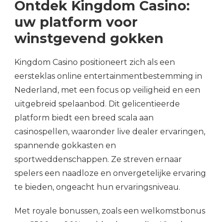
Ontdek Kingdom Casino:
uw platform voor
winstgevend gokken
Kingdom Casino positioneert zich als een
eersteklas online entertainmentbestemming in
Nederland, met een focus op veiligheid en een
uitgebreid spelaanbod. Dit gelicentieerde
platform biedt een breed scala aan
casinospellen, waaronder live dealer ervaringen,
spannende gokkasten en
sportweddenschappen. Ze streven ernaar
spelers een naadloze en onvergetelijke ervaring
te bieden, ongeacht hun ervaringsniveau.
Met royale bonussen, zoals een welkomstbonus