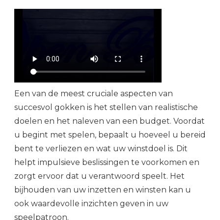
Een van de meest cruciale aspecten van
succesvol gokken is het stellen van realistische
doelen en het naleven van een budget. Voordat
u begint met spelen, bepaalt u hoeveel u bereid
bent te verliezen en wat uw winstdoel is. Dit
helpt impulsieve beslissingen te voorkomen en
zorgt ervoor dat u verantwoord speelt. Het
bijhouden van uw inzetten en winsten kan u
ook waardevolle inzichten geven in uw
speelpatroon.