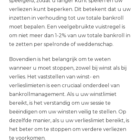
speelgeld, zodat u langer kunt spelen en uw
verliezen kunt beperken. Dit betekent dat u uw
inzetten in verhouding tot uw totale bankroll
moet bepalen. Een veelgebruikte vuistregel is
om niet meer dan 1-2% van uw totale bankroll in
te zetten per spelronde of weddenschap.
Bovendien is het belangrijk om te weten
wanneer u moet stoppen, zowel bij winst als bij
verlies. Het vaststellen van winst- en
verlieslimieten is een cruciaal onderdeel van
bankrollmanagement. Als u uw winstlimiet
bereikt, is het verstandig om uw sessie te
beëindigen om uw winsten veilig te stellen. Op
dezelfde manier, als u uw verlieslimiet bereikt, is
het beter om te stoppen om verdere verliezen
te voorkomen.