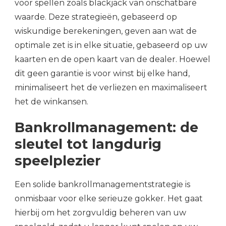
voor spellen zoals blackjack van onschatbare
waarde. Deze strategieën, gebaseerd op
wiskundige berekeningen, geven aan wat de
optimale zet is in elke situatie, gebaseerd op uw
kaarten en de open kaart van de dealer. Hoewel
dit geen garantie is voor winst bij elke hand,
minimaliseert het de verliezen en maximaliseert
het de winkansen.
Bankrollmanagement: de
sleutel tot langdurig
speelplezier
Een solide bankrollmanagementstrategie is
onmisbaar voor elke serieuze gokker. Het gaat
hierbij om het zorgvuldig beheren van uw