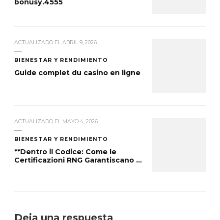
bonusy.4555
ACTUALIZADO EL
ABRIL 9, 2026
BIENESTAR Y RENDIMIENTO
Guide complet du casino en ligne
ACTUALIZADO EL
MAYO 4, 2026
BIENESTAR Y RENDIMIENTO
**Dentro il Codice: Come le
Certificazioni RNG Garantiscano …
Deja una respuesta