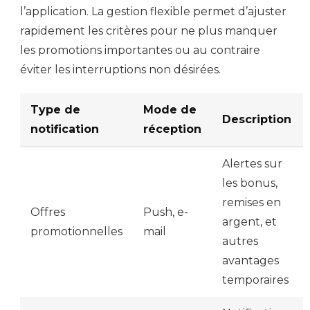
l’application. La gestion flexible permet d’ajuster
rapidement les critères pour ne plus manquer
les promotions importantes ou au contraire
éviter les interruptions non désirées.
Type de
Mode de
Description
notification
réception
Alertes sur
les bonus,
remises en
Offres
Push, e-
argent, et
promotionnelles
mail
autres
avantages
temporaires