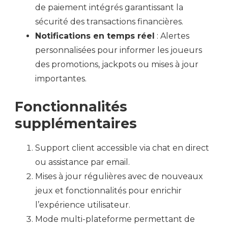
de paiement intégrés garantissant la
sécurité des transactions financières.
Notifications en temps réel
: Alertes
personnalisées pour informer les joueurs
des promotions, jackpots ou mises à jour
importantes.
Fonctionnalités
supplémentaires
Support client accessible via chat en direct
ou assistance par email.
Mises à jour régulières avec de nouveaux
jeux et fonctionnalités pour enrichir
l’expérience utilisateur.
Mode multi-plateforme permettant de