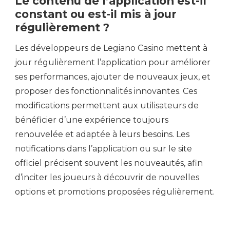
Le contenu de l’application est-il
constant ou est-il mis à jour
régulièrement ?
Les développeurs de Legiano Casino mettent à
jour régulièrement l’application pour améliorer
ses performances, ajouter de nouveaux jeux, et
proposer des fonctionnalités innovantes. Ces
modifications permettent aux utilisateurs de
bénéficier d’une expérience toujours
renouvelée et adaptée à leurs besoins. Les
notifications dans l’application ou sur le site
officiel précisent souvent les nouveautés, afin
d’inciter les joueurs à découvrir de nouvelles
options et promotions proposées régulièrement.