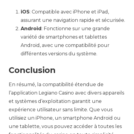
iOS
: Compatible avec iPhone et iPad,
assurant une navigation rapide et sécurisée.
Android
: Fonctionne sur une grande
variété de smartphones et tablettes
Android, avec une compatibilité pour
différentes versions du système.
Conclusion
En résumé, la compatibilité étendue de
l’application Legiano Casino avec divers appareils
et systèmes d’exploitation garantit une
expérience utilisateur sans limite. Que vous
utilisiez un iPhone, un smartphone Android ou
une tablette, vous pouvez accéder à toutes les