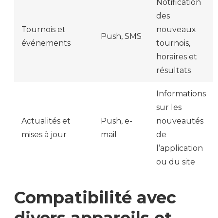
Notification
des
Tournois et
nouveaux
Push, SMS
événements
tournois,
horaires et
résultats
Informations
sur les
Actualités et
Push, e-
nouveautés
mises à jour
mail
de
l’application
ou du site
Compatibilité avec
divers appareils et