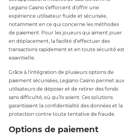
Legiano Casino s’efforcent d’offrir une
expérience utilisateur fluide et sécurisée,
notamment en ce qui concerne les méthodes
de paiement. Pour les joueurs qui aiment jouer
en déplacement, la facilité d’effectuer des
transactions rapidement et en toute sécurité est
essentielle.
Grâce à l’intégration de plusieurs options de
paiement sécurisées, Legiano Casino permet aux
utilisateurs de déposer et de retirer des fonds
sans difficulté, où qu’ils soient. Ces solutions
garantissent la confidentialité des données et la
protection contre toute tentative de fraude.
Options de paiement