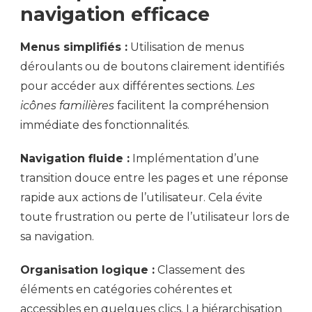
navigation efficace
Menus simplifiés :
Utilisation de menus
déroulants ou de boutons clairement identifiés
pour accéder aux différentes sections.
Les
icônes familières
facilitent la compréhension
immédiate des fonctionnalités.
Navigation fluide :
Implémentation d’une
transition douce entre les pages et une réponse
rapide aux actions de l’utilisateur. Cela évite
toute frustration ou perte de l’utilisateur lors de
sa navigation.
Organisation logique :
Classement des
éléments en catégories cohérentes et
accessibles en quelques clics. La hiérarchisation