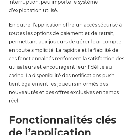
interruption, peu importe le système
d’exploitation utilisé.
En outre, l’application offre un accès sécurisé à
toutes les options de paiement et de retrait,
permettant aux joueurs de gérer leur compte
en toute simplicité. La rapidité et la fiabilité de
ces fonctionnalités renforcent la satisfaction des
utilisateurs et encouragent leur fidélité au
casino. La disponibilité des notifications push
tient également les joueurs informés des
nouveautés et des offres exclusives en temps
réel.
Fonctionnalités clés
de l’application