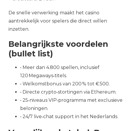
De snelle verwerking maakt het casino
aantrekkelijk voor spelers die direct willen
inzetten.
Belangrijkste voordelen
(bullet list)
• Meer dan 4.800 spellen, inclusief
120 Megaways‑titels.
• Welkomstbonus van 200 % tot € 500.
• Directe crypto‑stortingen via Ethereum.
• 25‑niveaus VIP‑programma met exclusieve
beloningen.
• 24/7 live‑chat support in het Nederlands.