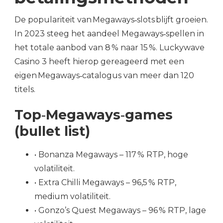
De populariteit van Megaways‑slots blijft groeien.
In 2023 steeg het aandeel Megaways‑spellen in
het totale aanbod van 8 % naar 15 %. Luckywave
Casino 3 heeft hierop gereageerd met een
eigen Megaways‑catalogus van meer dan 120
titels.
Top‑Megaways‑games
(bullet list)
• Bonanza Megaways – 117 % RTP, hoge
volatiliteit.
• Extra Chilli Megaways – 96,5 % RTP,
medium volatiliteit.
• Gonzo’s Quest Megaways – 96 % RTP, lage