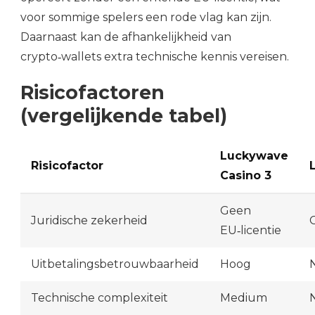
voor sommige spelers een rode vlag kan zijn.
Daarnaast kan de afhankelijkheid van
crypto‑wallets extra technische kennis vereisen.
Risicofactoren
(vergelijkende tabel)
Luckywave
Risicofactor
Casino 3
Geen
Juridische zekerheid
EU‑licentie
Uitbetalingsbetrouwbaarheid
Hoog
N
Technische complexiteit
Medium
N