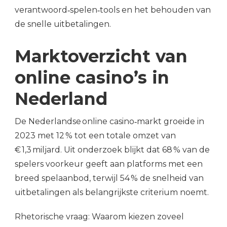
verantwoord‑spelen‑tools en het behouden van
de snelle uitbetalingen.
Marktoverzicht van
online casino’s in
Nederland
De Nederlandse online casino‑markt groeide in
2023 met 12 % tot een totale omzet van
€ 1,3 miljard. Uit onderzoek blijkt dat 68 % van de
spelers voorkeur geeft aan platforms met een
breed spelaanbod, terwijl 54 % de snelheid van
uitbetalingen als belangrijkste criterium noemt.
Rhetorische vraag: Waarom kiezen zoveel