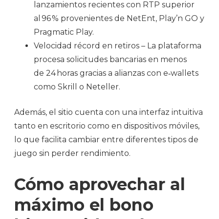
lanzamientos recientes con RTP superior
al 96 % provenientes de NetEnt, Play’n GO y
Pragmatic Play.
Velocidad récord en retiros – La plataforma
procesa solicitudes bancarias en menos
de 24 horas​ gracias a alianzas con e‑wallets
como Skrill o Neteller.
Además, el sitio cuenta con una interfaz intuitiva
tanto en escritorio como en dispositivos móviles,
lo que facilita cambiar entre diferentes tipos de
juego sin perder rendimiento.
Cómo aprovechar al
máximo el bono