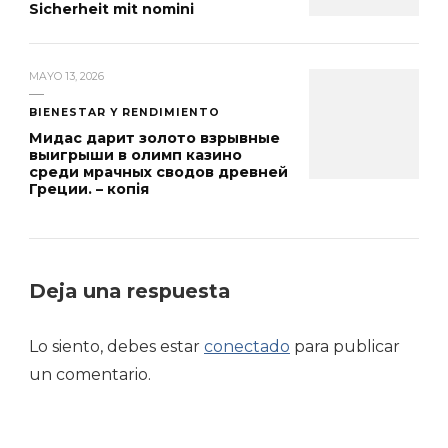
Sicherheit mit nomini
MAYO 13, 2026
BIENESTAR Y RENDIMIENTO
Мидас дарит золото взрывные
выигрыши в олимп казино
среди мрачных сводов древней
Греции. – копія
Deja una respuesta
Lo siento, debes estar
conectado
para publicar
un comentario.