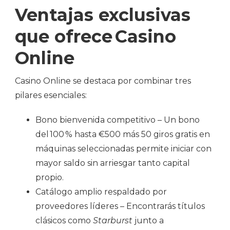
Ventajas exclusivas
que ofrece Casino
Online
Casino Online se destaca por combinar tres
pilares esenciales:
Bono bienvenida competitivo – Un bono
del 100 % hasta €500 más 50 giros gratis en
máquinas seleccionadas permite iniciar con
mayor saldo sin arriesgar tanto capital
propio.
Catálogo amplio respaldado por
proveedores líderes – Encontrarás títulos
clásicos como
Starburst
junto a