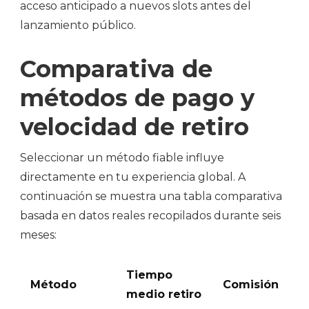
acceso anticipado a nuevos slots antes del
lanzamiento público.
Comparativa de
métodos de pago y
velocidad de retiro
Seleccionar un método fiable influye
directamente en tu experiencia global. A
continuación se muestra una tabla comparativa
basada en datos reales recopilados durante seis
meses:
Tiempo
Método
Comisión
medio retiro