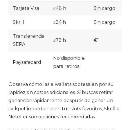
Tarjeta Visa
≤48 h
Sin cargo
Skrill
≤24 h
Sin cargo
Transferencia
≤72 h
€1
SEPA
No disponible
Paysafecard
para retiros
Observa cómo las e‑wallets sobresalen por su
rapidez sin costes adicionales.​ Si buscas retirar
ganancias rápidamente después de ganar un
jackpot importante en tus slots favoritos, Skrill o
Neteller son opciones recomendadas.