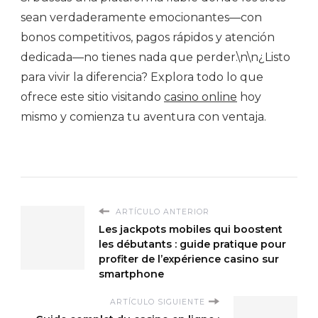
sean verdaderamente emocionantes—con
bonos competitivos, pagos rápidos y atención
dedicada—no tienes nada que perder.\n\n¿Listo
para vivir la diferencia? Explora todo lo que
ofrece este sitio visitando
casino online
hoy
mismo y comienza tu aventura con ventaja.
ARTÍCULO ANTERIOR
Les jackpots mobiles qui boostent
les débutants : guide pratique pour
profiter de l’expérience casino sur
smartphone
ARTÍCULO SIGUIENTE