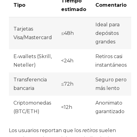
Tiempo
Tipo
Comentario
estimado
Ideal para
Tarjetas
≤48h
depósitos
Visa/Mastercard
grandes
E‑wallets (Skrill,
Retiros casi
<24h
Neteller)
instantáneos
Transferencia
Seguro pero
≤72h
bancaria
más lento
Criptomonedas
Anonimato
<12h
(BTC/ETH)
garantizado
Los usuarios reportan que los
retiros
suelen