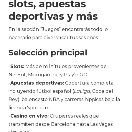
slots, apuestas
deportivas y más
En la sección “Juegos” encontrarás todo lo
necesario para diversificar tus sesiones:
Selección principal
•
Slots:
Más de mil títulos provenientes de
NetEnt, Microgaming y Play’n GO
•
Apuestas deportivas:
Cobertura completa
incluyendo fútbol español (
LaLiga
, Copa del
Rey), baloncesto NBA y carreras hippicas bajo la
licencia Sportium
•
Casino en vivo:
Crupieres reales que
transmiten desde Barcelona hasta Las Vegas