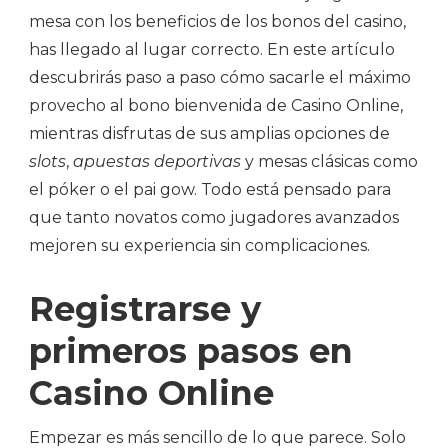
mesa con los beneficios de los bonos del casino,
has llegado al lugar correcto. En este artículo
descubrirás paso a paso cómo sacarle el máximo
provecho al bono bienvenida de Casino Online,
mientras disfrutas de sus amplias opciones de
slots
,
apuestas deportivas
y mesas clásicas como
el póker o el pai gow. Todo está pensado para
que tanto novatos como jugadores avanzados
mejoren su experiencia sin complicaciones.
Registrarse y
primeros pasos en
Casino Online
Empezar es más sencillo de lo que parece. Solo