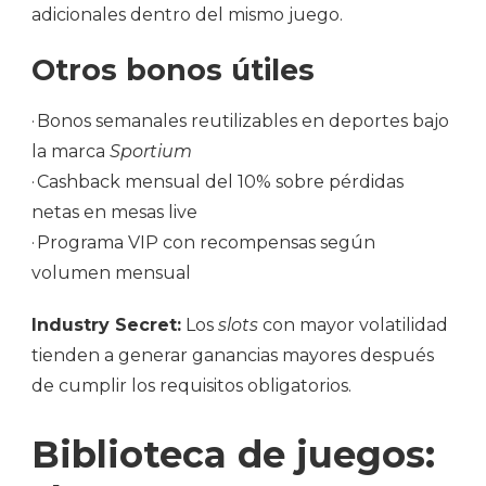
adicionales dentro del mismo juego.
Otros bonos útiles
· Bonos semanales reutilizables en deportes bajo
la marca
Sportium
· Cashback mensual del 10% sobre pérdidas
netas en mesas live
· Programa VIP con recompensas según
volumen mensual
Industry Secret:
Los
slots
con mayor volatilidad
tienden a generar ganancias mayores después
de cumplir los requisitos obligatorios.
Biblioteca de juegos: