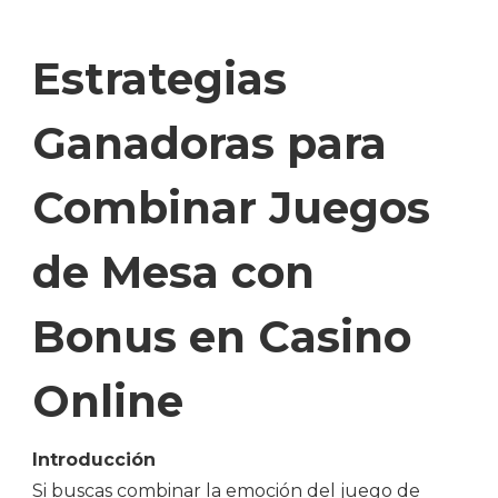
Estrategias
Ganadoras para
Combinar Juegos
de Mesa con
Bonus en Casino
Online
Introducción
Si buscas combinar la emoción del juego de