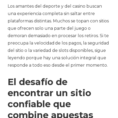
Los amantes del deporte y del casino buscan
una experiencia completa sin saltar entre
plataformas distintas. Muchos se topan con sitios
que ofrecen solo una parte del juego o
demoran demasiado en procesar los retiros. Si te
preocupa la velocidad de los pagos, la seguridad
del sitio o la variedad de slots disponibles, sigue
leyendo porque hay una solución integral que
responde a todo eso desde el primer momento.
El desafío de
encontrar un sitio
confiable que
combine apuestas