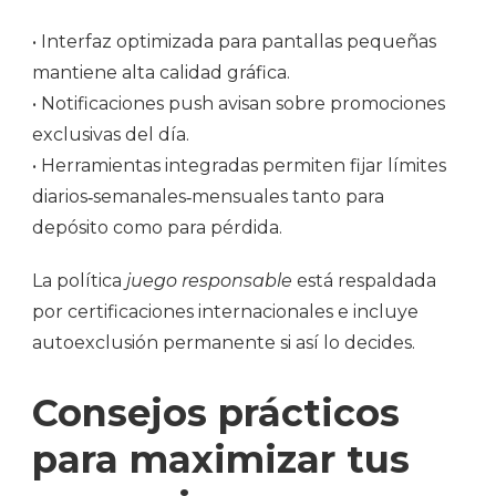
• Interfaz optimizada para pantallas pequeñas
mantiene alta calidad gráfica.​
• Notificaciones push avisan sobre promociones
exclusivas del día.​
• Herramientas integradas permiten fijar límites
diarios‑semanales‑mensuales tanto para
depósito como para pérdida.​
La política
juego responsable
está respaldada
por certificaciones internacionales e incluye
autoexclusión permanente si así lo decides.
Consejos prácticos
para maximizar tus