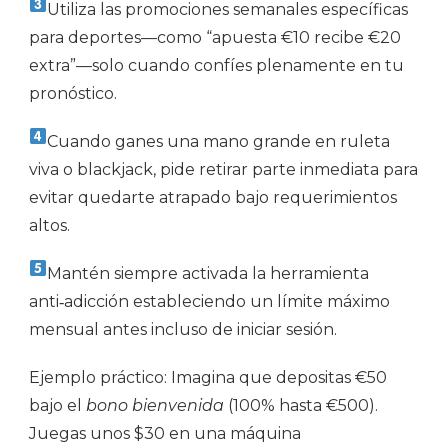
Utiliza las promociones semanales específicas
para deportes—como “apuesta €10 recibe €20
extra”—solo cuando confíes plenamente en tu
pronóstico.
Cuando ganes una mano grande en ruleta
viva o blackjack, pide retirar parte inmediata para
evitar quedarte atrapado bajo requerimientos
altos.
Mantén siempre activada la herramienta
anti‑adicción estableciendo un límite máximo
mensual antes incluso de iniciar sesión.
Ejemplo práctico: Imagina que depositas €50
bajo el
bono bienvenida
(100% hasta €500).
Juegas unos $30 en una máquina