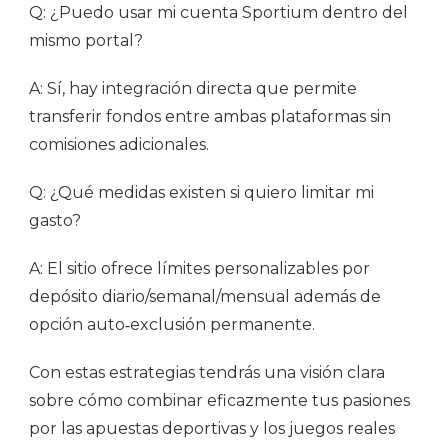
Q: ¿Puedo usar mi cuenta Sportium dentro del
mismo portal?
A: Sí, hay integración directa que permite
transferir fondos entre ambas plataformas sin
comisiones adicionales.
Q: ¿Qué medidas existen si quiero limitar mi
gasto?
A: El sitio ofrece límites personalizables por
depósito diario/semanal/mensual además de
opción auto‑exclusión permanente.
Con estas estrategias tendrás una visión clara
sobre cómo combinar eficazmente tus pasiones
por las apuestas deportivas y los juegos reales