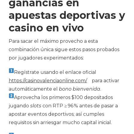
ganancias en
apuestas deportivas y
casino en vivo
Para sacar el máximo provecho a esta
combinación única sigue estos pasos probados
por jugadores experimentados:
Regístrate usando el enlace oficial
https://casinovalenciaonline.com/
para activar
automáticamente el
bono bienvenida
.
Aprovecha los primeros $100 depositados
jugando
slots
con RTP ≥ 96 % antes de pasar a
apostar eventos deportivos; así cumples
requisitos sin arriesgar mucho capital inicial.