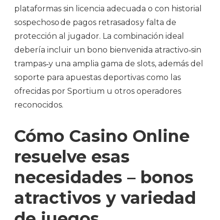
plataformas sin licencia adecuada o con historial
sospechoso de pagos retrasados y falta de
protección al jugador. La combinación ideal
debería incluir un bono bienvenida atractivo‑sin
trampas‑y una amplia gama de slots, además del
soporte para apuestas deportivas como las
ofrecidas por Sportium u otros operadores
reconocidos.
Cómo Casino Online
resuelve esas
necesidades – bonos
atractivos y variedad
de juegos