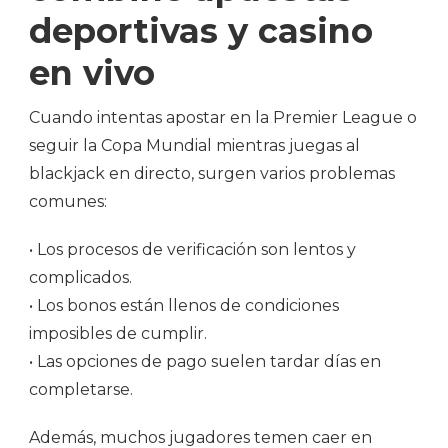
deportivas y casino
en vivo
Cuando intentas apostar en la Premier League o
seguir la Copa Mundial mientras juegas al
blackjack en directo, surgen varios problemas
comunes:
• Los procesos de verificación son lentos y
complicados.
• Los bonos están llenos de condiciones
imposibles de cumplir.
• Las opciones de pago suelen tardar días en
completarse.
Además, muchos jugadores temen caer en