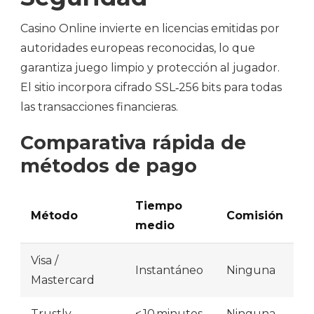
Casino Online invierte en licencias emitidas por
autoridades europeas reconocidas, lo que
garantiza juego limpio y protección al jugador.
El sitio incorpora cifrado SSL‑256 bits para todas
las transacciones financieras.
Comparativa rápida de
métodos de pago
Tiempo
Método
Comisión
medio
Visa /
Instantáneo
Ninguna
Mastercard
Trustly
< 10 minutos
Ninguna