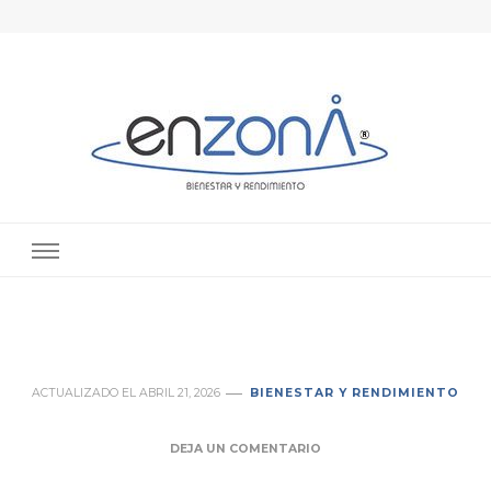
enZona® – Psicología deportiva en
Especialista en psicología del deporte en Valencia. Especialista en
alto rendimiento deportivo en Valencia
Valencia
ACTUALIZADO EL
ABRIL 21, 2026
BIENESTAR Y RENDIMIENTO
DEJA UN COMENTARIO