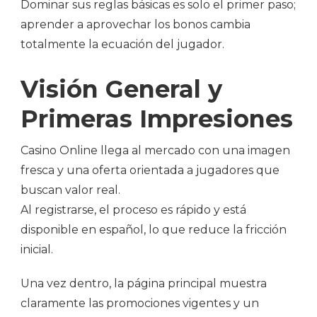
Dominar sus reglas básicas es solo el primer paso;
aprender a aprovechar los bonos cambia
totalmente la ecuación del jugador.
Visión General y
Primeras Impresiones
Casino Online llega al mercado con una imagen
fresca y una oferta orientada a jugadores que
buscan valor real.
Al registrarse, el proceso es rápido y está
disponible en español, lo que reduce la fricción
inicial.
Una vez dentro, la página principal muestra
claramente las promociones vigentes y un