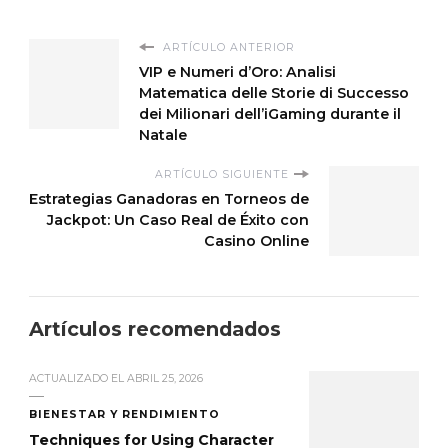
ARTÍCULO ANTERIOR
VIP e Numeri d’Oro: Analisi
Matematica delle Storie di Successo
dei Milionari dell’iGaming durante il
Natale
ARTÍCULO SIGUIENTE
Estrategias Ganadoras en Torneos de
Jackpot: Un Caso Real de Éxito con
Casino Online
Artículos recomendados
ACTUALIZADO EL
ABRIL 25, 2026
BIENESTAR Y RENDIMIENTO
Techniques for Using Character