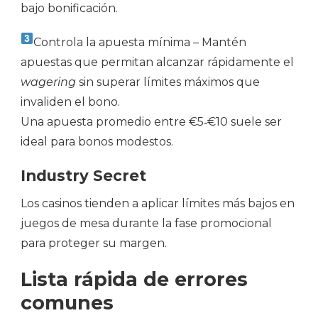
bajo bonificación.
Controla la apuesta mínima – Mantén
apuestas que permitan alcanzar rápidamente el
wagering
sin superar límites máximos que
invaliden el bono.
Una apuesta promedio entre €5‑€10 suele ser
ideal para bonos modestos.
Industry Secret
Los casinos tienden a aplicar límites más bajos en
juegos de mesa durante la fase promocional
para proteger su margen.
Lista rápida de errores
comunes