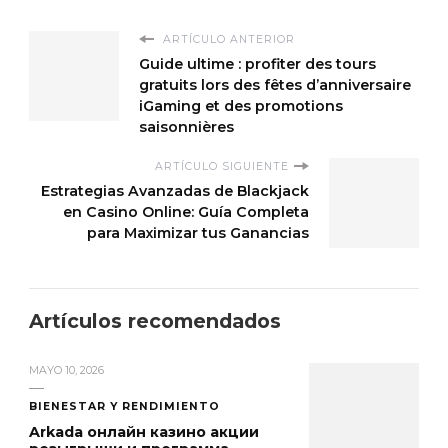
ARTÍCULO ANTERIOR
Guide ultime : profiter des tours
gratuits lors des fêtes d’anniversaire
iGaming et des promotions
saisonnières
ARTÍCULO SIGUIENTE
Estrategias Avanzadas de Blackjack
en Casino Online: Guía Completa
para Maximizar tus Ganancias
Artículos recomendados
MAYO 10, 2026
BIENESTAR Y RENDIMIENTO
Arkada онлайн казино акции