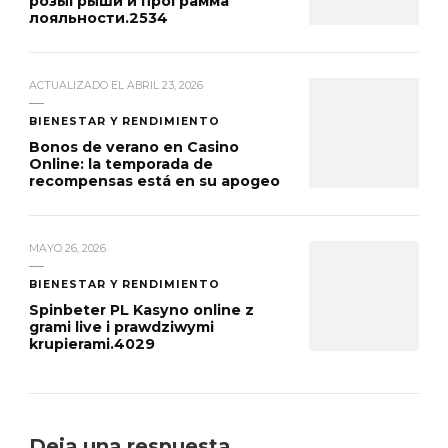
розыгрыши и программа
лояльности.2534
ACTUALIZADO EL
ABRIL 23, 2026
BIENESTAR Y RENDIMIENTO
Bonos de verano en Casino
Online: la temporada de
recompensas está en su apogeo
MAYO 26, 2026
BIENESTAR Y RENDIMIENTO
Spinbeter PL Kasyno online z
grami live i prawdziwymi
krupierami.4029
Deja una respuesta