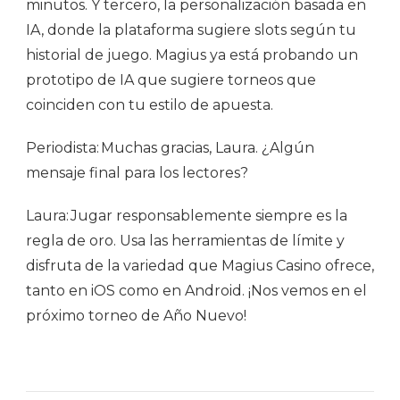
minutos. Y tercero, la personalización basada en
IA, donde la plataforma sugiere slots según tu
historial de juego. Magius ya está probando un
prototipo de IA que sugiere torneos que
coinciden con tu estilo de apuesta.
Periodista: Muchas gracias, Laura. ¿Algún
mensaje final para los lectores?
Laura: Jugar responsablemente siempre es la
regla de oro. Usa las herramientas de límite y
disfruta de la variedad que Magius Casino ofrece,
tanto en iOS como en Android. ¡Nos vemos en el
próximo torneo de Año Nuevo!