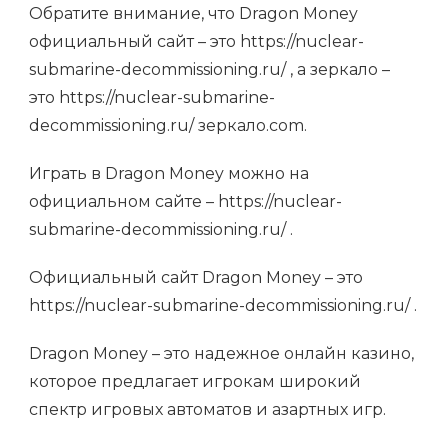
Обратите внимание, что Dragon Money
официальный сайт – это https://nuclear-
submarine-decommissioning.ru/ , а зеркало –
это https://nuclear-submarine-
decommissioning.ru/ зеркало.com.
Играть в Dragon Money можно на
официальном сайте – https://nuclear-
submarine-decommissioning.ru/ .
Официальный сайт Dragon Money – это
https://nuclear-submarine-decommissioning.ru/ .
Dragon Money – это надежное онлайн казино,
которое предлагает игрокам широкий
спектр игровых автоматов и азартных игр.