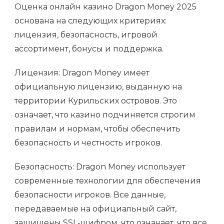
Оценка онлайн казино Dragon Money 2025
основана на следующих критериях:
лицензия, безопасность, игровой
ассортимент, бонусы и поддержка.
Лицензия: Dragon Money имеет
официальную лицензию, выданную на
территории Курильских островов. Это
означает, что казино подчиняется строгим
правилам и нормам, чтобы обеспечить
безопасность и честность игроков.
Безопасность: Dragon Money использует
современные технологии для обеспечения
безопасности игроков. Все данные,
передаваемые на официальный сайт,
защищены SSL-шифром, что означает, что все