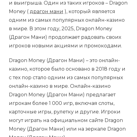
и выигрыша. Один из таких игроков – Dragon
Money (
драгон мани
), который является
одним из самых популярных онлайн-казино
в мире. В этом году, 2025, Dragon Money
(Драгон Мани) продолжает радовать своих
игроков новыми акциями и промокодами.
Dragon Money (Драгон Мани) – это онлайн-
казино, которое было основано в 2018 году и
с тех пор стало одним из самых популярных
онлайн-казино в мире. Онлайн-казино
Dragon Money (Драгон Мани) предлагает
игрокам более 1 000 игр, включая слоты,
карточные игры, рулетку и другие. Игроки
могут играть на официальном сайте Dragon
Money (Драгон Мани) или на зеркале Dragon