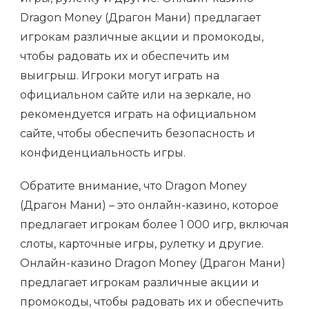
Dragon Money (Драгон Мани) предлагает
игрокам различные акции и промокоды,
чтобы радовать их и обеспечить им
выигрыш. Игроки могут играть на
официальном сайте или на зеркале, но
рекомендуется играть на официальном
сайте, чтобы обеспечить безопасность и
конфиденциальность игры.
Обратите внимание, что Dragon Money
(Драгон Мани) – это онлайн-казино, которое
предлагает игрокам более 1 000 игр, включая
слоты, карточные игры, рулетку и другие.
Онлайн-казино Dragon Money (Драгон Мани)
предлагает игрокам различные акции и
промокоды, чтобы радовать их и обеспечить