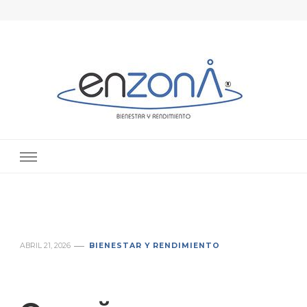
enZona® – Psicología deportiva en
Especialista en psicología del deporte en Valencia. Especialista en
alto rendimiento deportivo en Valencia
Valencia
ABRIL 21, 2026
BIENESTAR Y RENDIMIENTO