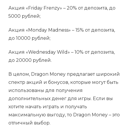
Акция «Friday Frenzy» – 20% от депозита, до
5000 рублей;
Акция «Monday Madness» – 15% от депозита,
до 10000 рублей;
Акция «Wednesday Wild» – 10% от депозита,
до 20000 рублей.
В целом, Dragon Money предлагает широкий
спектр акций и бонусов, которые могут быть
использованы для получения
дополнительных денег для игры. Если вы
хотите начать играть и получать
максимальную выгоду, то Dragon Money – это
отличный выбор.