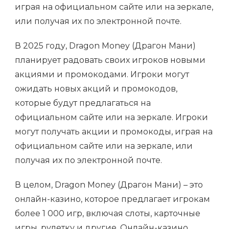
играя на официальном сайте или на зеркале,
или получая их по электронной почте.
В 2025 году, Dragon Money (Драгон Мани)
планирует радовать своих игроков новыми
акциями и промокодами. Игроки могут
ожидать новых акций и промокодов,
которые будут предлагаться на
официальном сайте или на зеркале. Игроки
могут получать акции и промокоды, играя на
официальном сайте или на зеркале, или
получая их по электронной почте.
В целом, Dragon Money (Драгон Мани) – это
онлайн-казино, которое предлагает игрокам
более 1 000 игр, включая слоты, карточные
игры, рулетку и другие. Онлайн-казино