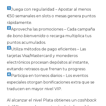
Juega con regularidad – Apostar al menos
€50 semanales en slots o mesas genera puntos
rápidamente.
Aprovecha las promociones – Cada campaña
de
bono bienvenida
o recarga multiplica tus
puntos acumulados.
Utiliza métodos de pago eficientes – Las
tarjetas Visa/Mastercard y monederos
electrónicos procesan depósitos al instante,
evitando retrasos que frenan tu progreso.
Participa en torneos diarios – Los eventos
especiales otorgan bonificaciones extra que se
traducen en mayor nivel VIP.
Al alcanzar el nivel Plata obtienes un
cashback