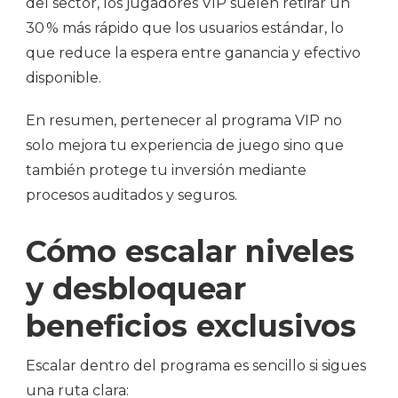
del sector, los jugadores VIP suelen retirar un
30 % más rápido que los usuarios estándar, lo
que reduce la espera entre ganancia y efectivo
disponible.
En resumen, pertenecer al programa VIP no
solo mejora tu experiencia de juego sino que
también protege tu inversión mediante
procesos auditados y seguros.
Cómo escalar niveles
y desbloquear
beneficios exclusivos
Escalar dentro del programa es sencillo si sigues
una ruta clara: