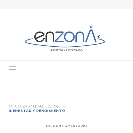
enZona® – Psicología deportiva en
Especialista en psicología del deporte en Valencia. Especialista en
alto rendimiento deportivo en Valencia
Valencia
ACTUALIZADO EL
ABRIL 22, 2026
BIENESTAR Y RENDIMIENTO
DEJA UN COMENTARIO