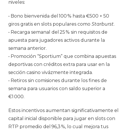
niveles:
• Bono bienvenida del 100 % hasta €500 + 50
giros gratis en slots populares como
Starburst
.
• Recarga semanal del 25 % sin requisitos de
apuesta para jugadores activos durante la
semana anterior.
• Promoción “Sportium” que combina apuestas
deportivas con créditos extra para usar en la
sección casino vivázmente integrada.
• Retiros sin comisiones durante los fines de
semana para usuarios con saldo superior a
€1 000.
Estos incentivos aumentan significativamente el
capital inicial disponible para jugar en slots con
RTP promedio del 96,3 %, lo cual mejora tus