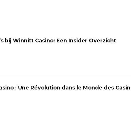
 bij Winnitt Casino: Een Insider Overzicht
sino : Une Révolution dans le Monde des Casin