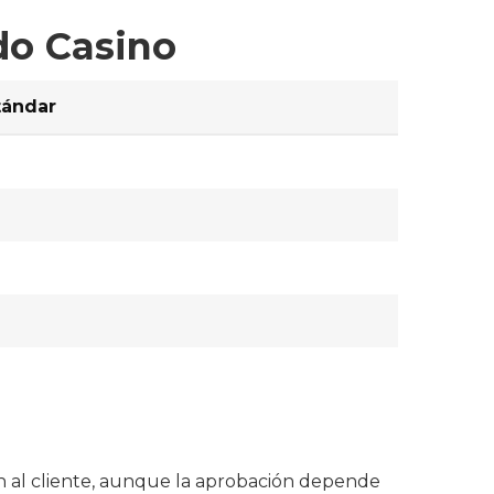
do Casino
tándar
ión al cliente, aunque la aprobación depende