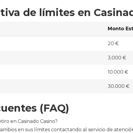
iva de límites en Casina
Monto Es
20 €
3.000 €
10.000 €
30.000 €
cuentes (FAQ)
tiro en Casinado Casino?
r cambios en sus límites contactando al servicio de atenc