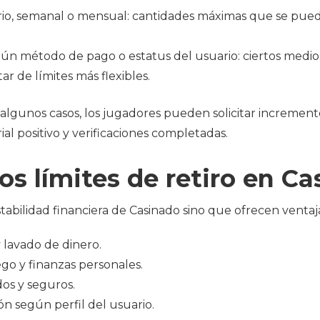
ario, semanal o mensual: cantidades máximas que se pued
ún método de pago o estatus del usuario: ciertos medios 
r de límites más flexibles.
n algunos casos, los jugadores pueden solicitar incrementos
ial positivo y verificaciones completadas.
los límites de retiro en C
stabilidad financiera de Casinado sino que ofrecen ventaja
 lavado de dinero.
go y finanzas personales.
dos y seguros.
ón según perfil del usuario.