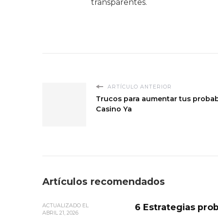
transparentes.
ARTÍCULO ANTERIOR
Trucos para aumentar tus probab
Casino Ya
Artículos recomendados
6 Estrategias pro
ACTUALIZADO EL
ABRIL 21, 2026