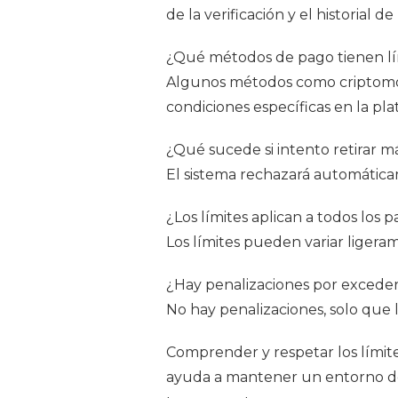
de la verificación y el historial de
¿Qué métodos de pago tienen lí
Algunos métodos como criptomone
condiciones específicas en la pla
¿Qué sucede si intento retirar m
El sistema rechazará automáticamen
¿Los límites aplican a todos los p
Los límites pueden variar ligeram
¿Hay penalizaciones por exceder 
No hay penalizaciones, solo que l
Comprender y respetar los límites
ayuda a mantener un entorno de j