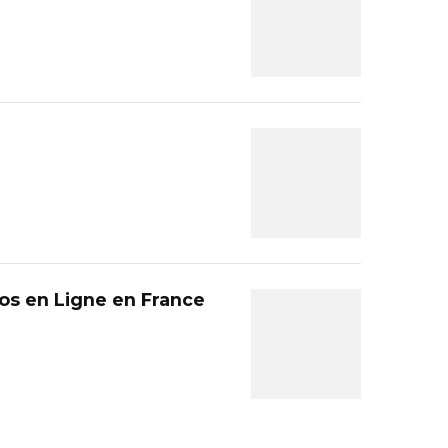
os en Ligne en France