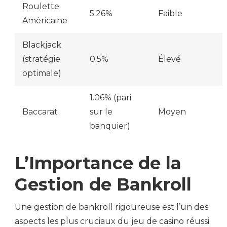
Roulette
5.26%
Faible
Américaine
Blackjack
(stratégie
0.5%
Élevé
optimale)
1.06% (pari
Baccarat
sur le
Moyen
banquier)
L’Importance de la
Gestion de Bankroll
Une gestion de bankroll rigoureuse est l’un des
aspects les plus cruciaux du jeu de casino réussi.