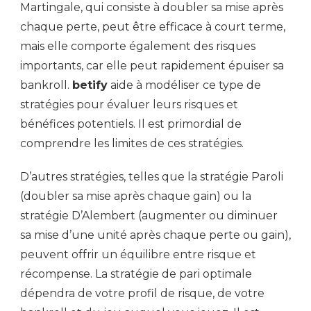
Martingale, qui consiste à doubler sa mise après
chaque perte, peut être efficace à court terme,
mais elle comporte également des risques
importants, car elle peut rapidement épuiser sa
bankroll.
betify
aide à modéliser ce type de
stratégies pour évaluer leurs risques et
bénéfices potentiels. Il est primordial de
comprendre les limites de ces stratégies.
D’autres stratégies, telles que la stratégie Paroli
(doubler sa mise après chaque gain) ou la
stratégie D’Alembert (augmenter ou diminuer
sa mise d’une unité après chaque perte ou gain),
peuvent offrir un équilibre entre risque et
récompense. La stratégie de pari optimale
dépendra de votre profil de risque, de votre