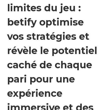
limites du jeu :
betify optimise
vos stratégies et
révèle le potentiel
caché de chaque
pari pour une
expérience
immersive et des