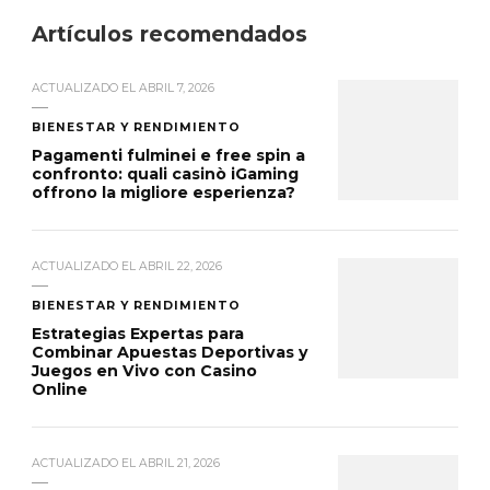
Artículos recomendados
ACTUALIZADO EL
ABRIL 7, 2026
BIENESTAR Y RENDIMIENTO
Pagamenti fulminei e free spin a
confronto: quali casinò iGaming
offrono la migliore esperienza?
ACTUALIZADO EL
ABRIL 22, 2026
BIENESTAR Y RENDIMIENTO
Estrategias Expertas para
Combinar Apuestas Deportivas y
Juegos en Vivo con Casino
Online
ACTUALIZADO EL
ABRIL 21, 2026