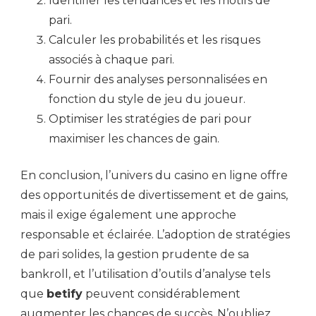
Identifier les tendances et les motifs de
pari.
Calculer les probabilités et les risques
associés à chaque pari.
Fournir des analyses personnalisées en
fonction du style de jeu du joueur.
Optimiser les stratégies de pari pour
maximiser les chances de gain.
En conclusion, l’univers du casino en ligne offre
des opportunités de divertissement et de gains,
mais il exige également une approche
responsable et éclairée. L’adoption de stratégies
de pari solides, la gestion prudente de sa
bankroll, et l’utilisation d’outils d’analyse tels
que
betify
peuvent considérablement
augmenter les chances de succès. N’oubliez