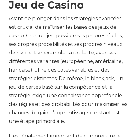
Jeu de Casino
Avant de plonger dans les stratégies avancées, il
est crucial de maîtriser les bases des jeux de
casino. Chaque jeu possède ses propres règles,
ses propres probabilités et ses propres niveaux
de risque. Par exemple, la roulette, avec ses
différentes variantes (européenne, américaine,
française), offre des cotes variables et des
stratégies distinctes. De même, le blackjack, un
jeu de cartes basé sur la compétence et la
stratégie, exige une connaissance approfondie
des règles et des probabilités pour maximiser les
chances de gain. L’apprentissage constant est
une étape primordiale.
Il est également important de comprendre le