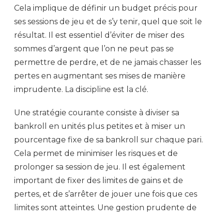
Cela implique de définir un budget précis pour
ses sessions de jeu et de s’y tenir, quel que soit le
résultat. Il est essentiel d’éviter de miser des
sommes d’argent que l’on ne peut pas se
permettre de perdre, et de ne jamais chasser les
pertes en augmentant ses mises de manière
imprudente. La discipline est la clé.
Une stratégie courante consiste à diviser sa
bankroll en unités plus petites et à miser un
pourcentage fixe de sa bankroll sur chaque pari.
Cela permet de minimiser les risques et de
prolonger sa session de jeu. Il est également
important de fixer des limites de gains et de
pertes, et de s’arrêter de jouer une fois que ces
limites sont atteintes. Une gestion prudente de