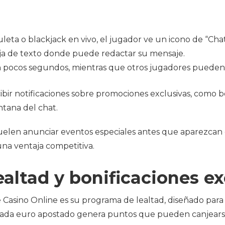
uleta o blackjack en vivo, el jugador ve un icono de “Chat
caja de texto donde puede redactar su mensaje.
 pocos segundos, mientras que otros jugadores pueden c
cibir notificaciones sobre promociones exclusivas, como 
tana del chat.
uelen anunciar eventos especiales antes que aparezcan en
una ventaja competitiva.
altad y bonificaciones ex
 Casino Online es su programa de lealtad, diseñado para
 Cada euro apostado genera puntos que pueden canjearse p