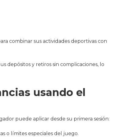
para combinar sus actividades deportivas con
 depósitos y retiros sin complicaciones, lo
ancias usando el
gador puede aplicar desde su primera sesión:
s o límites especiales del juego.