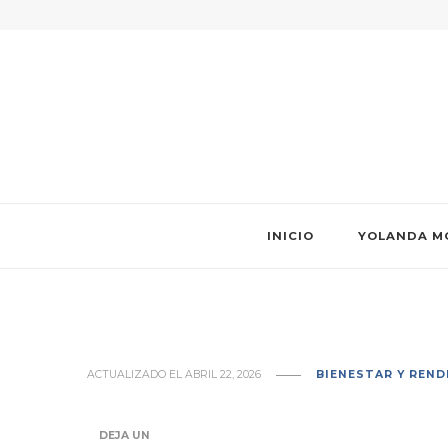
enZona® – Psicología deportiv
Especialista en psicología del deporte en Valencia. Espe
INICIO
YOLANDA M
ACTUALIZADO EL
ABRIL 22, 2026
BIENESTAR Y REN
DEJA UN