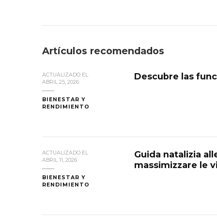
Artículos recomendados
Descubre las func
ACTUALIZADO EL
ABRIL 25, 2026
BIENESTAR Y
RENDIMIENTO
Guida natalizia all
ACTUALIZADO EL
ABRIL 11, 2026
massimizzare le v
BIENESTAR Y
RENDIMIENTO