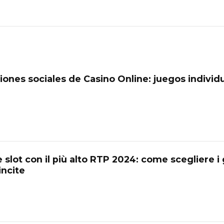
iones sociales de Casino Online: juegos individ
e slot con il più alto RTP 2024: come scegliere i
incite