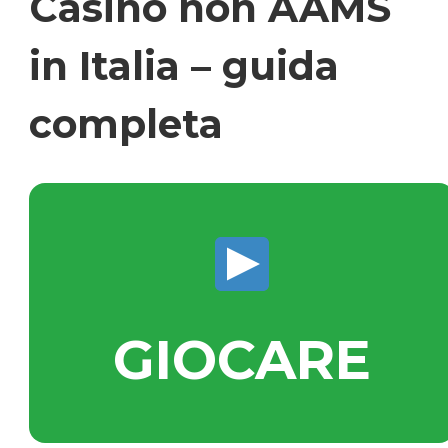
Casino non AAMS
in Italia – guida
completa
GIOCARE