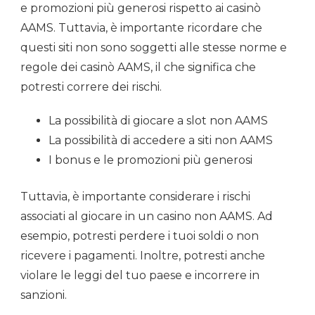
e promozioni più generosi rispetto ai casinò
AAMS. Tuttavia, è importante ricordare che
questi siti non sono soggetti alle stesse norme e
regole dei casinò AAMS, il che significa che
potresti correre dei rischi.
La possibilità di giocare a slot non AAMS
La possibilità di accedere a siti non AAMS
I bonus e le promozioni più generosi
Tuttavia, è importante considerare i rischi
associati al giocare in un casino non AAMS. Ad
esempio, potresti perdere i tuoi soldi o non
ricevere i pagamenti. Inoltre, potresti anche
violare le leggi del tuo paese e incorrere in
sanzioni.