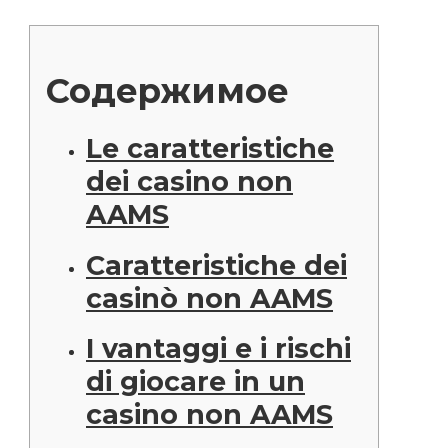
Содержимое
Le caratteristiche
dei casino non
AAMS
Caratteristiche dei
casinò non AAMS
I vantaggi e i rischi
di giocare in un
casino non AAMS