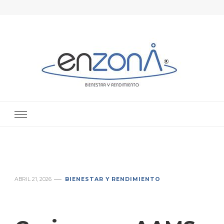
enZona® – Psicología deportiva en
Especialista en psicología del deporte en Valencia. Especialista en
alto rendimiento deportivo en Valencia
Valencia
ABRIL 21, 2026
BIENESTAR Y RENDIMIENTO