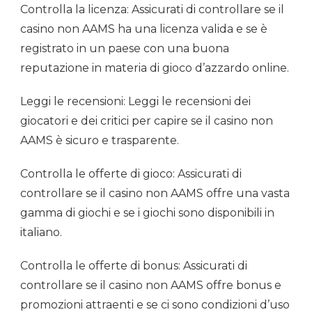
Controlla la licenza: Assicurati di controllare se il
casino non AAMS ha una licenza valida e se è
registrato in un paese con una buona
reputazione in materia di gioco d’azzardo online.
Leggi le recensioni: Leggi le recensioni dei
giocatori e dei critici per capire se il casino non
AAMS è sicuro e trasparente.
Controlla le offerte di gioco: Assicurati di
controllare se il casino non AAMS offre una vasta
gamma di giochi e se i giochi sono disponibili in
italiano.
Controlla le offerte di bonus: Assicurati di
controllare se il casino non AAMS offre bonus e
promozioni attraenti e se ci sono condizioni d’uso