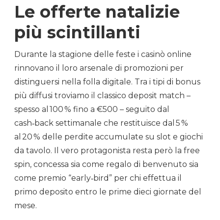
Le offerte natalizie
più scintillanti
Durante la stagione delle feste i casinò online
rinnovano il loro arsenale di promozioni per
distinguersi nella folla digitale. Tra i tipi di bonus
più diffusi troviamo il classico deposit match –
spesso al 100 % fino a €500 – seguito dal
cash‑back settimanale che restituisce dal 5 %
al 20 % delle perdite accumulate su slot e giochi
da tavolo. Il vero protagonista resta però la free
spin, concessa sia come regalo di benvenuto sia
come premio “early‑bird” per chi effettua il
primo deposito entro le prime dieci giornate del
mese.