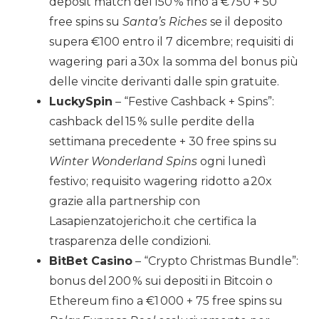
deposit match del 150 % fino a €750 + 50
free spins su
Santa’s Riches
se il deposito
supera €100 entro il 7 dicembre; requisiti di
wagering pari a 30x la somma del bonus più
delle vincite derivanti dalle spin gratuite.
LuckySpin
– “Festive Cashback + Spins”:
cashback del 15 % sulle perdite della
settimana precedente + 30 free spins su
Winter Wonderland Spins
ogni lunedì
festivo; requisito wagering ridotto a 20x
grazie alla partnership con
Lasapienzatojericho.it che certifica la
trasparenza delle condizioni.
BitBet Casino
– “Crypto Christmas Bundle”:
bonus del 200 % sui depositi in Bitcoin o
Ethereum fino a €1 000 + 75 free spins su