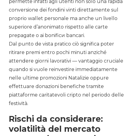
permette infatti agli utenti non solo una rapida
conversione dei fondini vinti direttamente sul
proprio wallet personale ma anche un livello
superiore d’anonimato rispetto alle carte
prepagate o ai bonificи bancari.
Dal punto de vista pratico ciò significa poter
ritirare premi entro pochi minuti anziché
attendere giorni lavorativi — vantaggio cruciale
quando si vuole reinvestire immediatamente
nelle ultime promozioni Natalizie oppure
effettuare donazioni benefiche tramite
piattaforme caritatevoli cripto nel periodo delle
festività.
Rischi da considerare:
volatilità del mercato