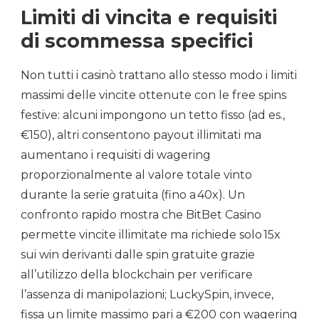
Limiti di vincita e requisiti
di scommessa specifici
Non tutti i casinò trattano allo stesso modo i limiti
massimi delle vincite ottenute con le free spins
festive: alcuni impongono un tetto fisso (ad es.,
€150), altri consentono payout illimitati ma
aumentano i requisiti di wagering
proporzionalmente al valore totale vinto
durante la serie gratuita (fino a 40x). Un
confronto rapido mostra che BitBet Casino
permette vincite illimitate ma richiede solo 15x
sui win derivanti dalle spin gratuite grazie
all’utilizzo della blockchain per verificare
l’assenza di manipolazioni; LuckySpin, invece,
fissa un limite massimo pari a €200 con wagering