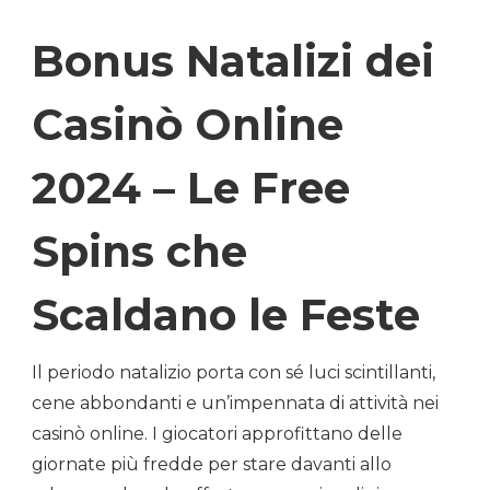
Bonus Natalizi dei
Casinò Online
2024 – Le Free
Spins che
Scaldano le Feste
Il periodo natalizio porta con sé luci scintillanti,
cene abbondanti e un’impennata di attività nei
casinò online. I giocatori approfittano delle
giornate più fredde per stare davanti allo