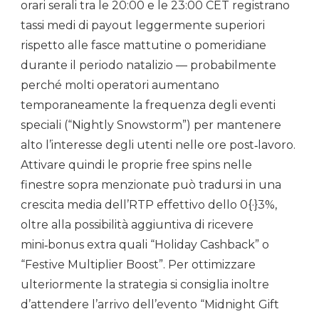
orari serali tra le 20:00 e le 23:00 CET registrano
tassi medi di payout leggermente superiori
rispetto alle fasce mattutine o pomeridiane
durante il periodo natalizio — probabilmente
perché molti operatori aumentano
temporaneamente la frequenza degli eventi
speciali (“Nightly Snowstorm”) per mantenere
alto l’interesse degli utenti nelle ore post‑lavoro.
Attivare quindi le proprie free spins nelle
finestre sopra menzionate può tradursi in una
crescita media dell’RTP effettivo dello 0{·}3%,
oltre alla possibilità aggiuntiva di ricevere
mini‑bonus extra quali “Holiday Cashback” o
“Festive Multiplier Boost”. Per ottimizzare
ulteriormente la strategia si consiglia inoltre
d’attendere l’arrivo dell’evento “Midnight Gift