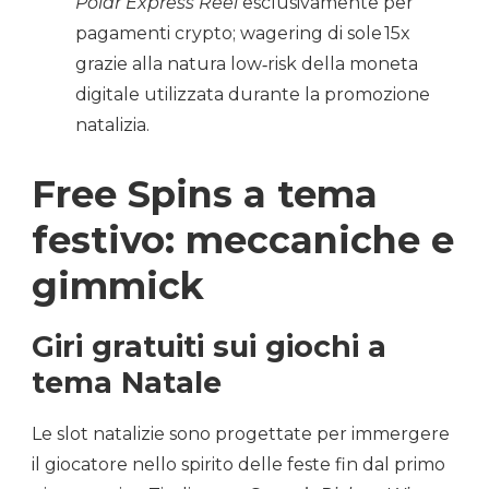
Polar Express Reel
esclusivamente per
pagamenti crypto; wagering di sole 15x
grazie alla natura low‑risk della moneta
digitale utilizzata durante la promozione
natalizia.
Free Spins a tema
festivo: meccaniche e
gimmick
Giri gratuiti sui giochi a
tema Natale
Le slot natalizie sono progettate per immergere
il giocatore nello spirito delle feste fin dal primo