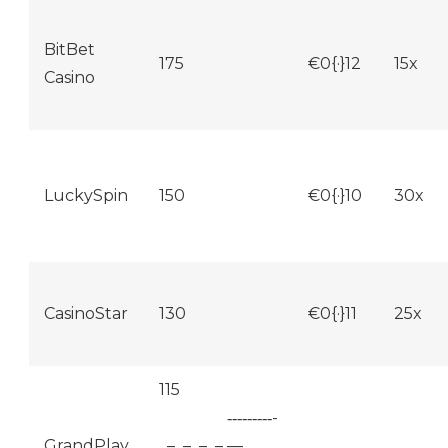
BitBet
175
€0{·}12
15x
Casino
LuckySpin
150
€0{·}10
30x
CasinoStar
130
€0{·}11
25x
115
‑‑‑‑‑‑‑‑‑-
GrandPlay
– – – – —