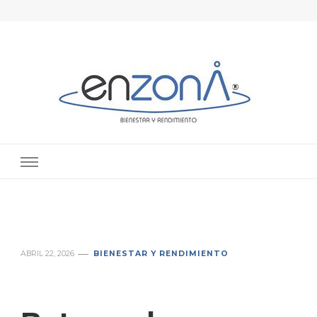
enZona® – Psicología deportiva en
Especialista en psicología del deporte en Valencia. Especialista en
alto rendimiento deportivo en Valencia
Valencia
ABRIL 22, 2026
BIENESTAR Y RENDIMIENTO