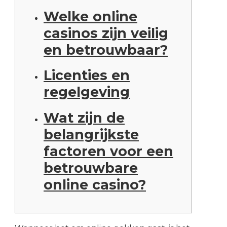
Welke online
casinos zijn veilig
en betrouwbaar?
Licenties en
regelgeving
Wat zijn de
belangrijkste
factoren voor een
betrouwbare
online casino?