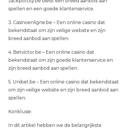
Jackpotcity.be biedt een breed aanbod aan
spellen en een goede klantenservice.
3. Casinoenligne.be – Een online casino dat
bekendstaat om zijn veilige website en zijn
breed aanbod aan spellen.
4. Betvictor.be – Een online casino dat
bekendstaat om zijn goede klantenservice en
zijn breed aanbod aan spellen.
5. Unibet.be – Een online casino dat bekendstaat
om zijn veilige website en zijn breed aanbod aan
spellen.
Konklusie:
In dit artikel hebben we de belangrijkste