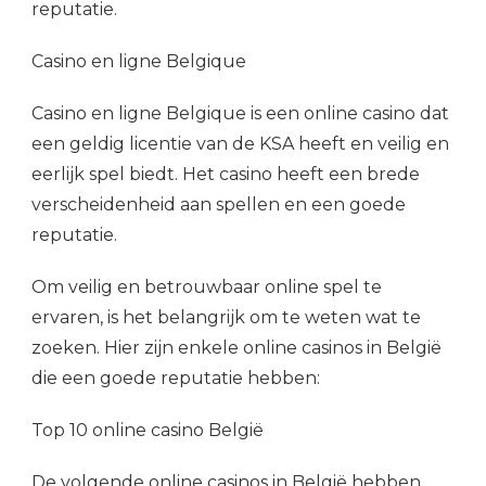
reputatie.
Casino en ligne Belgique
Casino en ligne Belgique is een online casino dat
een geldig licentie van de KSA heeft en veilig en
eerlijk spel biedt. Het casino heeft een brede
verscheidenheid aan spellen en een goede
reputatie.
Om veilig en betrouwbaar online spel te
ervaren, is het belangrijk om te weten wat te
zoeken. Hier zijn enkele online casinos in België
die een goede reputatie hebben:
Top 10 online casino België
De volgende online casinos in België hebben