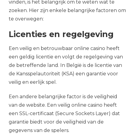
vinden, is het belangrijk om te weten wat te
zoeken. Hier zijn enkele belangrijke factoren om
te overwegen:
Licenties en regelgeving
Een veilig en betrouwbaar online casino heeft
een geldig licentie en volgt de regelgeving van
de betreffende land. In België is de licentie van
de Kansspelautoriteit (KSA) een garantie voor
veilig en eerlijk spel.
Een andere belangrijke factor is de veiligheid
van de website. Een veilig online casino heeft
een SSL-certificaat (Secure Sockets Layer) dat
garantie biedt voor de veiligheid van de
gegevens van de spelers.