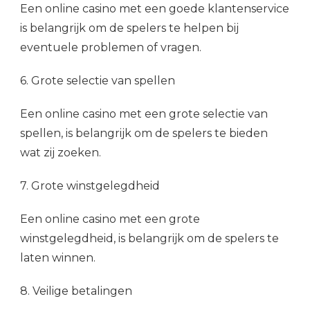
Een online casino met een goede klantenservice
is belangrijk om de spelers te helpen bij
eventuele problemen of vragen.
6. Grote selectie van spellen
Een online casino met een grote selectie van
spellen, is belangrijk om de spelers te bieden
wat zij zoeken.
7. Grote winstgelegdheid
Een online casino met een grote
winstgelegdheid, is belangrijk om de spelers te
laten winnen.
8. Veilige betalingen