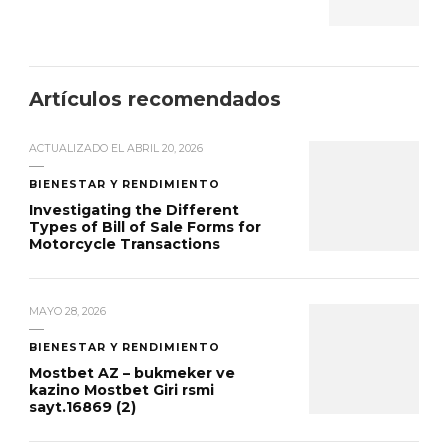
Artículos recomendados
ACTUALIZADO EL
ABRIL 20, 2026
BIENESTAR Y RENDIMIENTO
Investigating the Different
Types of Bill of Sale Forms for
Motorcycle Transactions
MAYO 28, 2026
BIENESTAR Y RENDIMIENTO
Mostbet AZ – bukmeker ve
kazino Mostbet Giri rsmi
sayt.16869 (2)