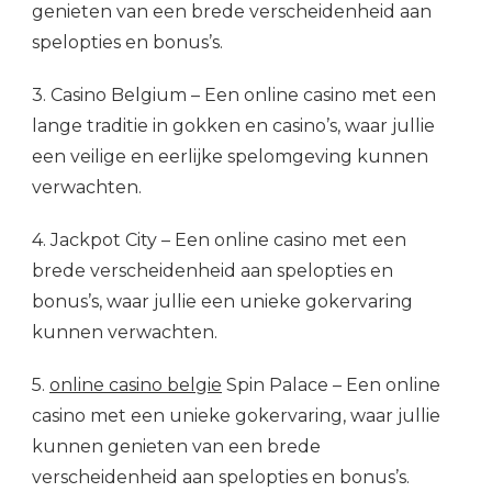
genieten van een brede verscheidenheid aan
spelopties en bonus’s.
3. Casino Belgium – Een online casino met een
lange traditie in gokken en casino’s, waar jullie
een veilige en eerlijke spelomgeving kunnen
verwachten.
4. Jackpot City – Een online casino met een
brede verscheidenheid aan spelopties en
bonus’s, waar jullie een unieke gokervaring
kunnen verwachten.
5.
online casino belgie
Spin Palace – Een online
casino met een unieke gokervaring, waar jullie
kunnen genieten van een brede
verscheidenheid aan spelopties en bonus’s.