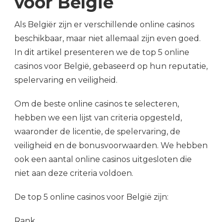
voor België
Als Belgiër zijn er verschillende online casinos
beschikbaar, maar niet allemaal zijn even goed.
In dit artikel presenteren we de top 5 online
casinos voor België, gebaseerd op hun reputatie,
spelervaring en veiligheid.
Om de beste online casinos te selecteren,
hebben we een lijst van criteria opgesteld,
waaronder de licentie, de spelervaring, de
veiligheid en de bonusvoorwaarden. We hebben
ook een aantal online casinos uitgesloten die
niet aan deze criteria voldoen.
De top 5 online casinos voor België zijn:
Rank