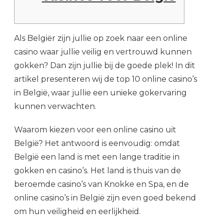
Als Belgiër zijn jullie op zoek naar een online
casino waar jullie veilig en vertrouwd kunnen
gokken? Dan zijn jullie bij de goede plek! In dit
artikel presenteren wij de top 10 online casino’s
in België, waar jullie een unieke gokervaring
kunnen verwachten.
Waarom kiezen voor een online casino uit
België? Het antwoord is eenvoudig: omdat
België een land is met een lange traditie in
gokken en casino’s. Het land is thuis van de
beroemde casino’s van Knokke en Spa, en de
online casino’s in België zijn even goed bekend
om hun veiligheid en eerlijkheid.