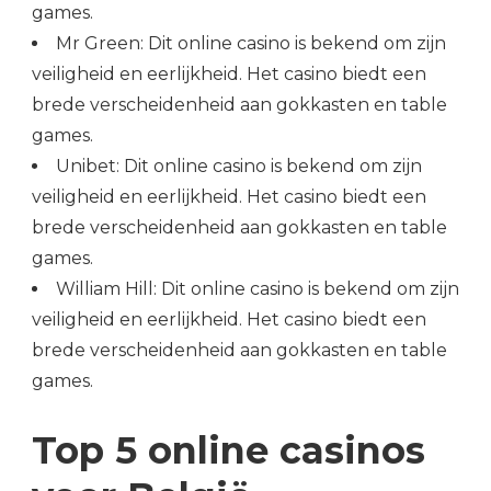
games.
Mr Green: Dit online casino is bekend om zijn
veiligheid en eerlijkheid. Het casino biedt een
brede verscheidenheid aan gokkasten en table
games.
Unibet: Dit online casino is bekend om zijn
veiligheid en eerlijkheid. Het casino biedt een
brede verscheidenheid aan gokkasten en table
games.
William Hill: Dit online casino is bekend om zijn
veiligheid en eerlijkheid. Het casino biedt een
brede verscheidenheid aan gokkasten en table
games.
Top 5 online casinos