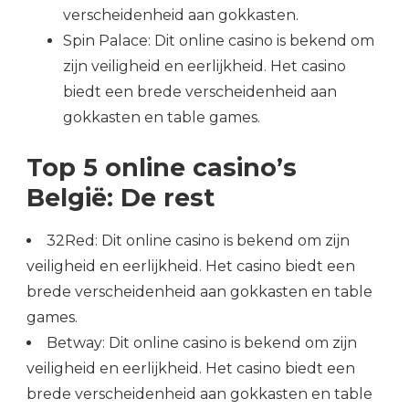
verscheidenheid aan gokkasten.
Spin Palace: Dit online casino is bekend om
zijn veiligheid en eerlijkheid. Het casino
biedt een brede verscheidenheid aan
gokkasten en table games.
Top 5 online casino’s
België: De rest
32Red: Dit online casino is bekend om zijn
veiligheid en eerlijkheid. Het casino biedt een
brede verscheidenheid aan gokkasten en table
games.
Betway: Dit online casino is bekend om zijn
veiligheid en eerlijkheid. Het casino biedt een
brede verscheidenheid aan gokkasten en table