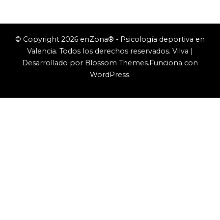
© Copyright 2026
enZona® - Psicología deportiva en
Valencia
. Todos los derechos reservados.
Vilva |
Desarrollado por
Blossom Themes
.Funciona con
WordPress
.