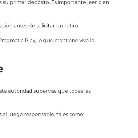
s su primer depósito. Es importante leer bien
ión antes de solicitar un retiro.
ragmatic Play, lo que mantiene viva la
e
​​​​​​​​. Esta autoridad supervisa que todas las
 al juego responsable, tales como: