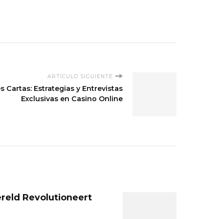
ARTÍCULO SIGUIENTE
 Cartas: Estrategias y Entrevistas
Exclusivas en Casino Online
ereld Revolutioneert