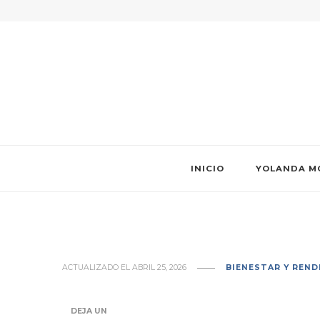
enZona® – Psicología deportiv
Especialista en psicología del deporte en Valencia. Espe
INICIO
YOLANDA M
ACTUALIZADO EL
ABRIL 25, 2026
BIENESTAR Y REN
DEJA UN