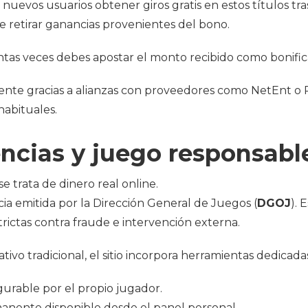
nuevos usuarios obtener giros gratis en estos títulos tra
de retirar ganancias provenientes del bono.
tas veces debes apostar el monto recibido como bonificac
nte gracias a alianzas con proveedores como NetEnt o P
habituales.
encias y juego responsabl
e trata de dinero real online.
ia emitida por la Dirección General de Juegos (
DGOJ
)​​​
ictas contra fraude e intervención externa.
o tradicional, el sitio incorpora herramientas dedicadas
gurable por el propio jugador.
nente disponible desde el panel personal.