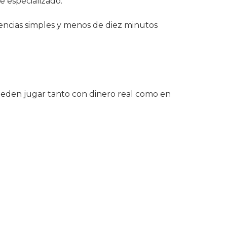
e especializado.
dencias simples y menos de diez minutos
ueden jugar tanto con dinero real como en