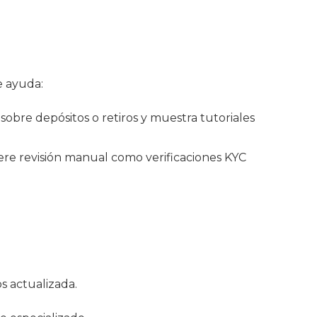
e ayuda:
obre depósitos o retiros y muestra tutoriales
ere revisión manual como verificaciones KYC
s actualizada.