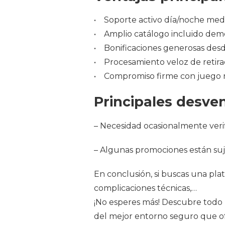
• Soporte activo día/noche medi
• Amplio catálogo incluido demo
• Bonificaciones generosas desde
• Procesamiento veloz de retira
• Compromiso firme con juego 
Principales desve
– Necesidad ocasionalmente verif
– Algunas promociones están suje
En conclusión, si buscas una pla
complicaciones técnicas,…
¡No esperes más! Descubre todo
del mejor entorno seguro que of