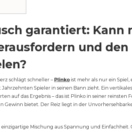
sch garantiert: Kann
herausfordern und de
elen?
erz schlägt schneller –
Plinko
ist mehr als nur ein Spiel, 
Jahrzehnten Spieler in seinen Bann zieht. Ein vertikales 
en auf das Ergebnis – das ist Plinko in seiner reinsten Fo
n Gewinn bietet. Der Reiz liegt in der Unvorhersehbar
ine einzigartige Mischung aus Spannung und Einfachheit