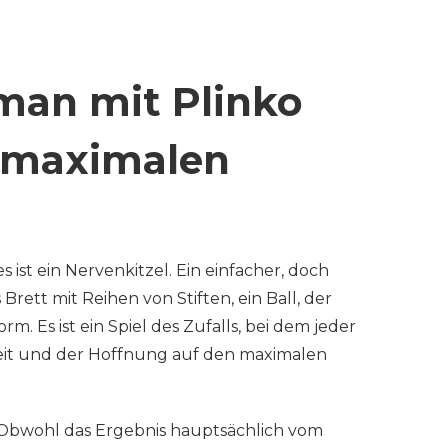
 man mit Plinko
n maximalen
es ist ein Nervenkitzel. Ein einfacher, doch
Brett mit Reihen von Stiften, ein Ball, der
rm. Es ist ein Spiel des Zufalls, bei dem jeder
keit und der Hoffnung auf den maximalen
. Obwohl das Ergebnis hauptsächlich vom