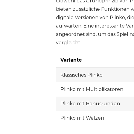
Obwohl das Grundprinzip von Pli
bieten zusätzliche Funktionen 
digitale Versionen von Plinko, 
aufwarten. Eine interessante Var
angeordnet sind, um das Spiel no
vergleicht:
Variante
Klassisches Plinko
Plinko mit Multiplikatoren
Plinko mit Bonusrunden
Plinko mit Walzen