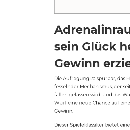
Adrenalinrau
sein Glück 
Gewinn erzi
Die Aufregung ist spürbar, das H
fesselnder Mechanismus, der seit 
fallen gelassen wird, und das Wart
Wurf eine neue Chance auf eine
Gewinn.
Dieser Spieleklassiker bietet e