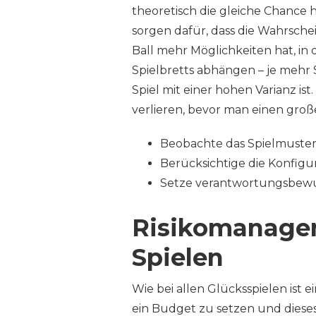
theoretisch die gleiche Chance ha
sorgen dafür, dass die Wahrschein
Ball mehr Möglichkeiten hat, in
Spielbretts abhängen – je mehr S
Spiel mit einer hohen Varianz is
verlieren, bevor man einen große
Beobachte das Spielmuster: 
Berücksichtige die Konfigura
Setze verantwortungsbewusst
Risikomanagem
Spielen
Wie bei allen Glücksspielen ist
ein Budget zu setzen und dieses