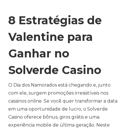
8 Estratégias de
Valentine para
Ganhar no
Solverde Casino
O Dia dos Namorados está chegando e, junto
com ele, surgem promoções irresistíveis nos
cassinos online. Se você quer transformar a data
em uma oportunidade de lucro, o Solverde
Casino oferece bônus, giros grátis e uma
experiência mobile de última geração. Neste