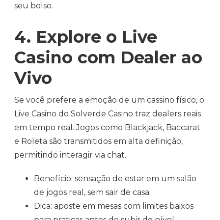
seu bolso.
4. Explore o Live
Casino com Dealer ao
Vivo
Se você prefere a emoção de um cassino físico, o
Live Casino do Solverde Casino traz dealers reais
em tempo real. Jogos como Blackjack, Baccarat
e Roleta são transmitidos em alta definição,
permitindo interagir via chat.
Benefício: sensação de estar em um salão
de jogos real, sem sair de casa.
Dica: aposte em mesas com limites baixos
para praticar antes de subir de nível.