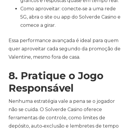
gráficos e respostas quase em tempo real.
Como aproveitar: conecte‑se a uma rede
5G, abra o site ou app do Solverde Casino e
comece a girar.
Essa performance avançada é ideal para quem
quer aproveitar cada segundo da promoção de
Valentine, mesmo fora de casa.
8. Pratique o Jogo
Responsável
Nenhuma estratégia vale a pena se o jogador
não se cuida. O Solverde Casino oferece
ferramentas de controle, como limites de
depósito, auto‑exclusão e lembretes de tempo