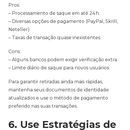
Pros:
– Processamento de saque em até 24 h.
– Diversas opções de pagamento (PayPal, Skrill,
Neteller).
– Taxas de transação quase inexistentes.
Cons:
– Alguns bancos podem exigir verificação extra.
– Limite diário de saque para novos usuários.
Para garantir retiradas ainda mais rápidas,
mantenha seus documentos de identidade
atualizados e use o método de pagamento
preferido nas suas transações.
6. Use Estratégias de