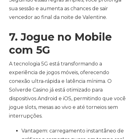
sua sessão e aumenta as chances de sair
vencedor ao final da noite de Valentine.
7. Jogue no Mobile
com 5G
A tecnologia 5G está transformando a
experiência de jogos móveis, oferecendo
conexão ultra‑rápida e latência mínima. O
Solverde Casino já está otimizado para
dispositivos Android e iOS, permitindo que você
jogue slots, mesas ao vivo e até torneios sem
interrupções.
Vantagem: carregamento instantâneo de