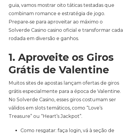
guia, vamos mostrar oito táticas testadas que
combinam romance e estratégia de jogo.
Prepare‑se para aproveitar ao máximo o
Solverde Casino casino oficial e transformar cada
rodada em diversão e ganhos.
1. Aproveite os Giros
Grátis de Valentine
Muitos sites de apostas lançam ofertas de giros
grátis especialmente para a época de Valentine.
No Solverde Casino, esses giros costumam ser
válidos em slots temáticos, como “Love’s
Treasure” ou “Heart’s Jackpot”.
Como resgatar: faça login, vá à seção de