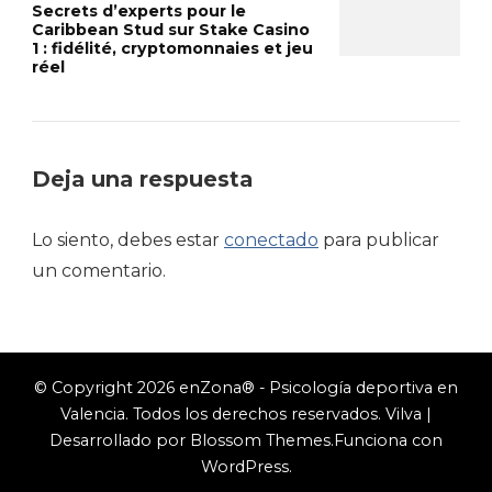
Secrets d’experts pour le
Caribbean Stud sur Stake Casino
1 : fidélité, cryptomonnaies et jeu
réel
Deja una respuesta
Lo siento, debes estar
conectado
para publicar
un comentario.
© Copyright 2026
enZona® - Psicología deportiva en
Valencia
. Todos los derechos reservados.
Vilva |
Desarrollado por
Blossom Themes
.Funciona con
WordPress
.