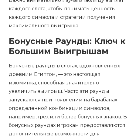
Важно внимательно изучать таблицу выплат
каждого слота, чтобы понимать ценность
каждого символа и стратегии получения
максимального выигрыша.
Бонусные Раунды: Ключ к
Большим Выигрышам
Бонусные раунды в слотах, вдохновленных
древним Египтом, — это настоящая
изюминка, способная значительно
увеличить выигрыш. Часто эти раунды
запускаются при появлении на барабанах
определенной комбинации символов,
например, трех или более бонусных знаков. В
бонусных раундах игрокам предоставляются
дополнительные возможности для