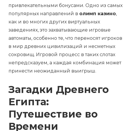
привлекательными бонусами. Одно из самых
популярных направлений в
олимп казино
,
как и во многих других виртуальных
заведениях, это захватывающие игровые
автоматы, особенно те, что переносят игроков
в мир древних цивилизаций и несметных
сокровищ. Игровой процесс в таких слотах
непредсказуем, а каждая комбинация может
принести неожиданный выигрыш.
Загадки Древнего
Египта:
Путешествие во
Времени