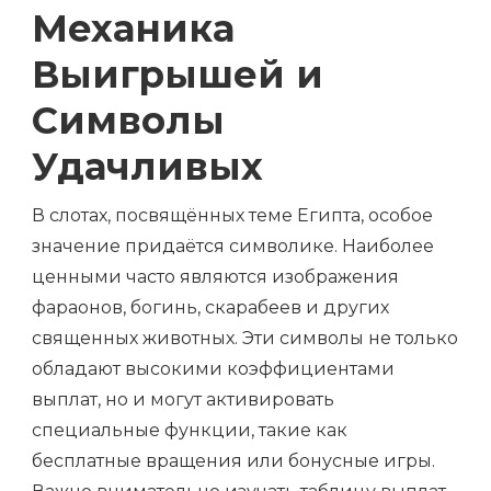
Механика
Выигрышей и
Символы
Удачливых
В слотах, посвящённых теме Египта, особое
значение придаётся символике. Наиболее
ценными часто являются изображения
фараонов, богинь, скарабеев и других
священных животных. Эти символы не только
обладают высокими коэффициентами
выплат, но и могут активировать
специальные функции, такие как
бесплатные вращения или бонусные игры.