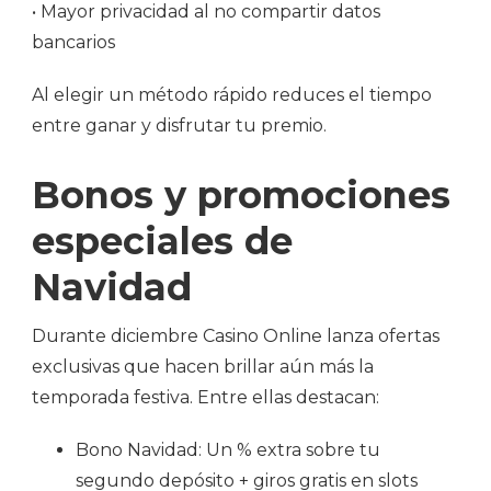
• Mayor privacidad al no compartir datos
bancarios
Al elegir un método rápido reduces el tiempo
entre ganar y disfrutar tu premio.
Bonos y promociones
especiales de
Navidad
Durante diciembre Casino Online lanza ofertas
exclusivas que hacen brillar aún más la
temporada festiva. Entre ellas destacan:
Bono Navidad: Un % extra sobre tu
segundo depósito + giros gratis en slots