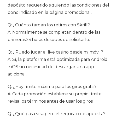
depósito requerido siguiendo las condiciones del
bono indicado en la página promocional.
Q: ¿Cuánto tardan los retiros con Skrill?
A: Normalmente se completan dentro de las
primeras 24 horas después de solicitarlo.
Q: ¿Puedo jugar al live casino desde mi móvil?
A: Sí, la plataforma está optimizada para Android
e iOS sin necesidad de descargar una app
adicional.
Q: ¿Hay límite máximo para los giros gratis?
A: Cada promoción establece su propio límite;
revisa los términos antes de usar los giros.
Q: ¿Qué pasa si supero el requisito de apuesta?