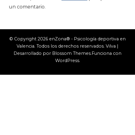
un comentario.
© Copyright 2026
enZona® - Psicología deportiva en
Valencia
. Todos los derechos reservados.
Vilva |
Desarrollado por
Blossom Themes
.Funciona con
WordPress
.