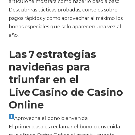
artículo te mostrará cómo hacerlo paso a paso.
Descubrirás tácticas probadas, consejos sobre
pagos rápidos y cómo aprovechar al máximo los
bonos especiales que solo aparecen una vez al
año.
Las 7 estrategias
navideñas para
triunfar en el
Live Casino de Casino
Online
Aprovecha el bono bienvenida
El primer paso es reclamar el bono bienvenida