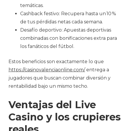
temáticas.
Cashback festivo: Recupera hasta un 10 %
de tus pérdidas netas cada semana.
Desafío deportivo: Apuestas deportivas
combinadas con bonificaciones extra para
los fanáticos del fútbol.
Estos beneficios son exactamente lo que
https://casinovalenciaonline.com/
entrega a
jugadores que buscan combinar diversión y
rentabilidad bajo un mismo techo.
Ventajas del Live
Casino y los crupieres
reales