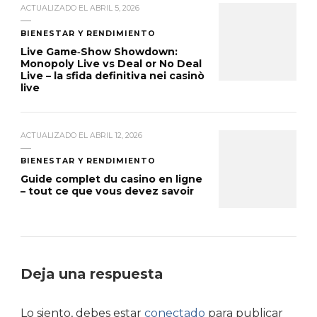
ACTUALIZADO EL
ABRIL 5, 2026
BIENESTAR Y RENDIMIENTO
Live Game‑Show Showdown:
Monopoly Live vs Deal or No Deal
Live – la sfida definitiva nei casinò
live
ACTUALIZADO EL
ABRIL 12, 2026
BIENESTAR Y RENDIMIENTO
Guide complet du casino en ligne
– tout ce que vous devez savoir
Deja una respuesta
Lo siento, debes estar
conectado
para publicar