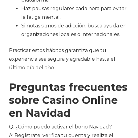
Haz pausas regulares cada hora para evitar
la fatiga mental.
Si notas signos de adicción, busca ayuda en
organizaciones locales o internacionales.
Practicar estos hábitos garantiza que tu
experiencia sea segura y agradable hasta el
último día del año.
Preguntas frecuentes
sobre Casino Online
en Navidad
Q: ¿Cómo puedo activar el bono Navidad?
A: Regístrate, verifica tu cuenta y realiza el