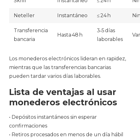
Skrill
Instantáneo
≤ 24 h
Ni
Neteller
Instantáneo
≤ 24 h
Ni
Transferencia
3‑5 días
Hasta 48 h
Var
bancaria
laborables
Los monederos electrónicos lideran en rapidez,
mientras que las transferencias bancarias
pueden tardar varios días laborables.
Lista de ventajas al usar
monederos electrónicos
• Depósitos instantáneos sin esperar
confirmaciones
• Retiros procesados en menos de un día hábil