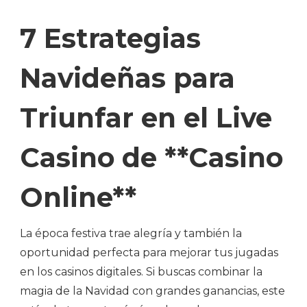
7 Estrategias
Navideñas para
Triunfar en el Live
Casino de **Casino
Online**
La época festiva trae alegría y también la
oportunidad perfecta para mejorar tus jugadas
en los casinos digitales. Si buscas combinar la
magia de la Navidad con grandes ganancias, este