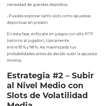
necesidad de grandes depósitos.
• Puedes explorar tanto slots como apuestas
deportivas sin presión.
En esta fase, enfócate en juegos con alto RTP
(retorno al jugador), típicamente
entre 95 % y 98 %. Así maximizarás tus
probabilidades antes de decidir subir la apuesta
mínima.
Estrategia #2 – Subir
al Nivel Medio con
Slots de Volatilidad
Media