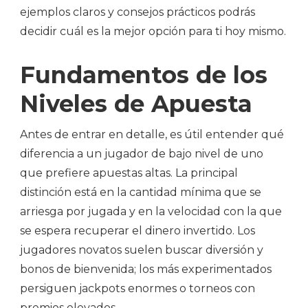
ejemplos claros y consejos prácticos podrás
decidir cuál es la mejor opción para ti hoy mismo.
Fundamentos de los
Niveles de Apuesta
Antes de entrar en detalle, es útil entender qué
diferencia a un jugador de bajo nivel de uno
que prefiere apuestas altas. La principal
distinción está en la cantidad mínima que se
arriesga por jugada y en la velocidad con la que
se espera recuperar el dinero invertido. Los
jugadores novatos suelen buscar diversión y
bonos de bienvenida; los más experimentados
persiguen jackpots enormes o torneos con
premios elevados.