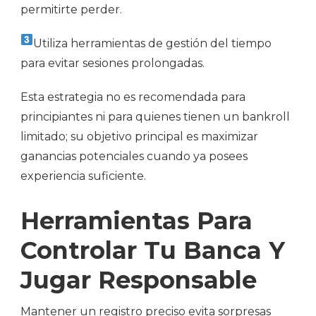
permitirte perder.
Utiliza herramientas de gestión del tiempo
para evitar sesiones prolongadas.
Esta estrategia no es recomendada para
principiantes ni para quienes tienen un bankroll
limitado; su objetivo principal es maximizar
ganancias potenciales cuando ya posees
experiencia suficiente.
Herramientas Para
Controlar Tu Banca Y
Jugar Responsable
Mantener un registro preciso evita sorpresas