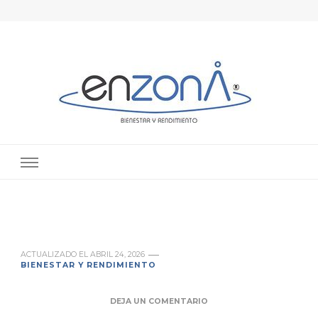
enZona® – Psicología deportiva en
Especialista en psicología del deporte en Valencia. Especialista en
alto rendimiento deportivo en Valencia
Valencia
ACTUALIZADO EL
ABRIL 24, 2026
BIENESTAR Y RENDIMIENTO
DEJA UN COMENTARIO