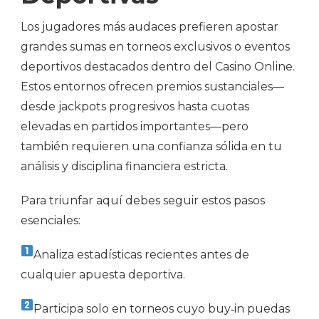
Los jugadores más audaces prefieren apostar
grandes sumas en torneos exclusivos o eventos
deportivos destacados dentro del Casino Online.
Estos entornos ofrecen premios sustanciales—
desde jackpots progresivos hasta cuotas
elevadas en partidos importantes—pero
también requieren una confianza sólida en tu
análisis y disciplina financiera estricta.
Para triunfar aquí debes seguir estos pasos
esenciales:
Analiza estadísticas recientes antes de
cualquier apuesta deportiva.
Participa solo en torneos cuyo buy‑in puedas