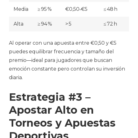
Media
≥ 95 %
€0,50‑€5
≤ 48 h
Alta
≥ 94 %
> 5
≤ 72 h
Al operar con una apuesta entre €0,50 y €5
puedes equilibrar frecuencia y tamaño del
premio—ideal para jugadores que buscan
emoción constante pero controlan su inversión
diaria.
Estrategia #3 –
Apostar Alto en
Torneos y Apuestas
Deportivas