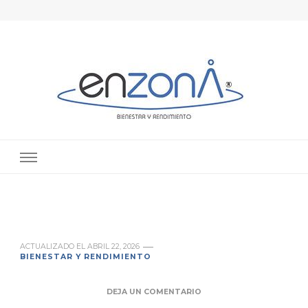
enZona® – Psicología deportiva en
Especialista en psicología del deporte en Valencia. Especialista en
alto rendimiento deportivo en Valencia
Valencia
ACTUALIZADO EL
ABRIL 22, 2026
BIENESTAR Y RENDIMIENTO
DEJA UN COMENTARIO