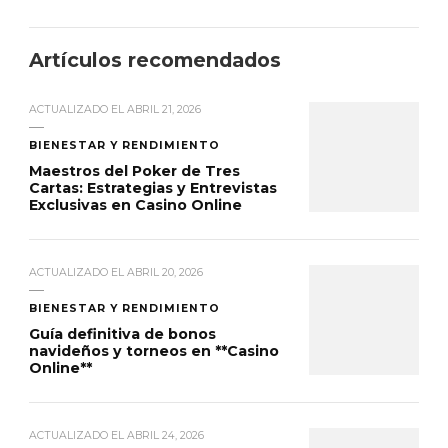
Artículos recomendados
ACTUALIZADO EL
ABRIL 21, 2026
BIENESTAR Y RENDIMIENTO
Maestros del Poker de Tres
Cartas: Estrategias y Entrevistas
Exclusivas en Casino Online
ACTUALIZADO EL
ABRIL 20, 2026
BIENESTAR Y RENDIMIENTO
Guía definitiva de bonos
navideños y torneos en **Casino
Online**
ACTUALIZADO EL
ABRIL 24, 2026