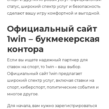
статус, широкий спектр услуг и безопасность
сделают вашу игру комфортной и выгодной.
Официальный сайт
1win – букмекерская
контора
Если вы ищете надежный партнер для
ставок на спорт, то 1win – ваш выбор.
Официальный сайт 1win предлагает
широкий спектр услуг, включая ставки на
спорт, киберспорт, политические события и
многое другое.
Для начала, вам нужно зарегистрироваться