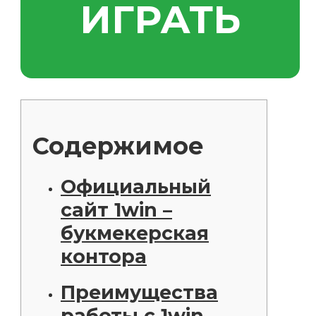
ИГРАТЬ
Содержимое
Официальный
сайт 1win –
букмекерская
контора
Преимущества
работы с 1win