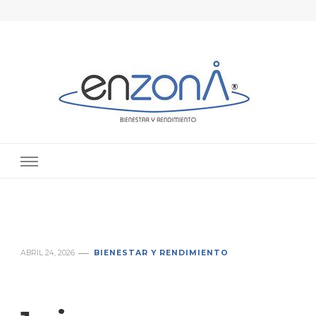
enZona® – Psicología deportiva en
Especialista en psicología del deporte en Valencia. Especialista en
alto rendimiento deportivo en Valencia
Valencia
ABRIL 24, 2026
BIENESTAR Y RENDIMIENTO