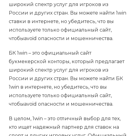
широкий спектр услуг для игроков из
России и других стран. Вы можете найти 1win
ставки в интернете, но убедитесь, что вы
используете только официальный сайт,
чтобыavoid опасности и мошенничества.
БК 1win – это официальный сайт
букмекерской конторы, который предлагает
широкий спектр услуг для игроков из
России и других стран. Вы можете найти БК
1win в интернете, но убедитесь, что вы
используете только официальный сайт,
чтобыavoid опасности и мошенничества.
В целом, 1win – это отличный выбор для тех,
кто ищет надежный партнер для ставок на
спорт и других игровых услуг. Официальный