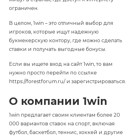
ограничен.
В целом, 1win – это отличный выбор для
игроков, которые ищут надежную
букмекерскую контору, где можно сделать
ставки и получать выгодные бонусы.
Если вы ищете вход на сайт 1win, то вам
нужно просто перейти по ссылке
https://forestforum.ru/ и зарегистрироваться.
О компании 1win
1win предлагает своим клиентам более 20
000 вариантов ставок на спорт, включая
футбол, баскетбол, теннис, хоккей и другие