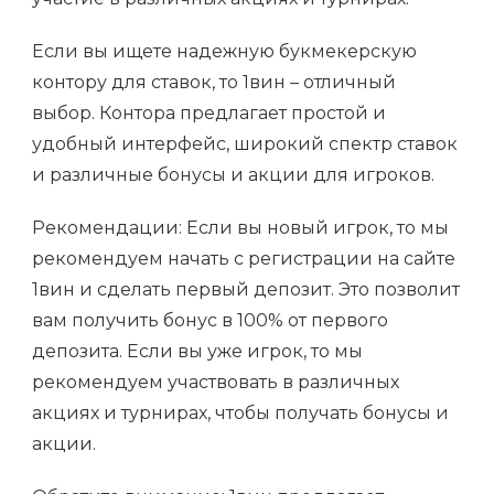
Если вы ищете надежную букмекерскую
контору для ставок, то 1вин – отличный
выбор. Контора предлагает простой и
удобный интерфейс, широкий спектр ставок
и различные бонусы и акции для игроков.
Рекомендации: Если вы новый игрок, то мы
рекомендуем начать с регистрации на сайте
1вин и сделать первый депозит. Это позволит
вам получить бонус в 100% от первого
депозита. Если вы уже игрок, то мы
рекомендуем участвовать в различных
акциях и турнирах, чтобы получать бонусы и
акции.