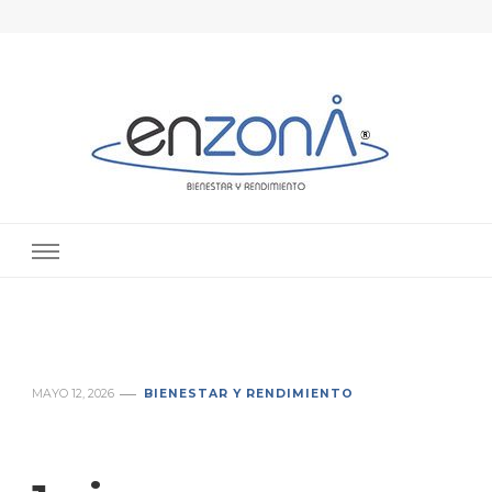
enZona® – Psicología deportiva en
Especialista en psicología del deporte en Valencia. Especialista en
alto rendimiento deportivo en Valencia
Valencia
MAYO 12, 2026
BIENESTAR Y RENDIMIENTO