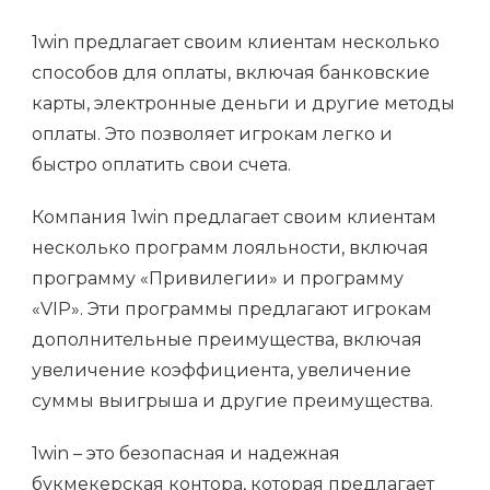
1win предлагает своим клиентам несколько
способов для оплаты, включая банковские
карты, электронные деньги и другие методы
оплаты. Это позволяет игрокам легко и
быстро оплатить свои счета.
Компания 1win предлагает своим клиентам
несколько программ лояльности, включая
программу «Привилегии» и программу
«VIP». Эти программы предлагают игрокам
дополнительные преимущества, включая
увеличение коэффициента, увеличение
суммы выигрыша и другие преимущества.
1win – это безопасная и надежная
букмекерская контора, которая предлагает