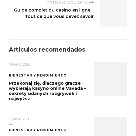
ARTÍCULO SIGUIENTE
Guide complet du casino en ligne –
Tout ce que vous devez savoir
Artículos recomendados
MAYO 2, 2026
BIENESTAR Y RENDIMIENTO
Przekonaj się, dlaczego gracze
wybierają kasyno online Vavada –
sekrety udanych rozgrywek i
najwyższ
JUNIO 8, 2026
BIENESTAR Y RENDIMIENTO