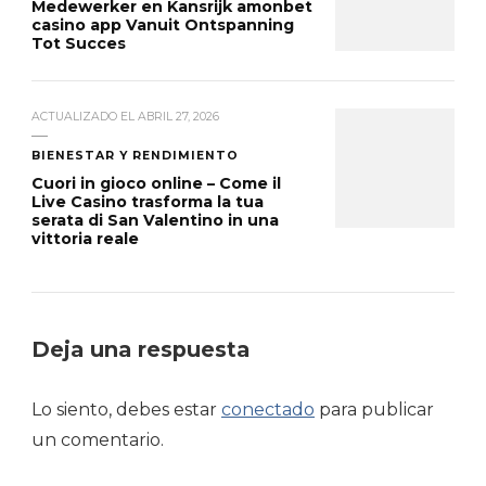
Medewerker en Kansrijk amonbet
casino app Vanuit Ontspanning
Tot Succes
ACTUALIZADO EL
ABRIL 27, 2026
BIENESTAR Y RENDIMIENTO
Cuori in gioco online – Come il
Live Casino trasforma la tua
serata di San Valentino in una
vittoria reale
Deja una respuesta
Lo siento, debes estar
conectado
para publicar
un comentario.