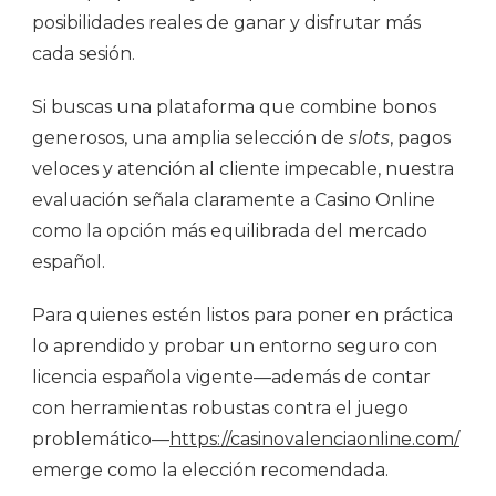
posibilidades reales de ganar y disfrutar más
cada sesión.
Si buscas una plataforma que combine bonos
generosos, una amplia selección de
slots
, pagos
veloces y atención al cliente impecable, nuestra
evaluación señala claramente a Casino Online
como la opción más equilibrada del mercado
español.
Para quienes estén listos para poner en práctica
lo aprendido y probar un entorno seguro con
licencia española vigente—además de contar
con herramientas robustas contra el juego
problemático—
https://casinovalenciaonline.com/
emerge como la elección recomendada.