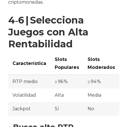
criptomonedas.
4‑6 | Selecciona
Juegos con Alta
Rentabilidad
Slots
Slots
Característica
Populares
Moderados
RTP medio
≥ 96 %
≥ 94 %
Volatilidad
Alta
Media
Jackpot
Sí
No