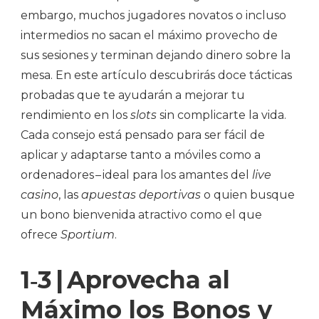
embargo, muchos jugadores novatos o incluso
intermedios no sacan el máximo provecho de
sus sesiones y terminan dejando dinero sobre la
mesa. En este artículo descubrirás doce tácticas
probadas que te ayudarán a mejorar tu
rendimiento en los
slots
sin complicarte la vida.
Cada consejo está pensado para ser fácil de
aplicar y adaptarse tanto a móviles como a
ordenadores – ideal para los amantes del
live
casino
, las
apuestas deportivas
o quien busque
un bono bienvenida atractivo como el que
ofrece
Sportium
.
1‑3 | Aprovecha al
Máximo los Bonos y