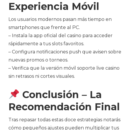
Experiencia Móvil
Los usuarios modernos pasan más tiempo en
smartphones que frente al PC.
– Instala la app oficial del casino para acceder
rápidamente a tus slots favoritos.
– Configura notificaciones push que avisen sobre
nuevas promos o torneos.
– Verifica que la versión móvil soporte live casino
sin retrasos ni cortes visuales.
Conclusión – La
Recomendación Final
Tras repasar todas estas doce estrategias notarás
cómo pequeños ajustes pueden multiplicar tus