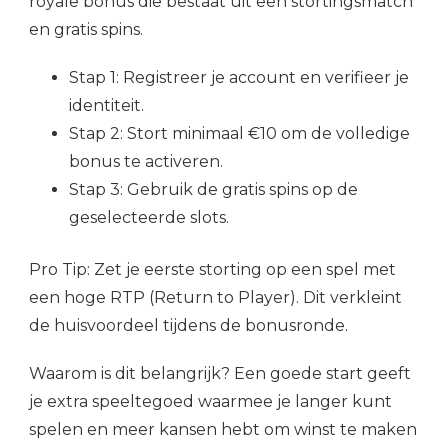
royale bonus die bestaat uit een stortingsmatch
en gratis spins.
Stap 1: Registreer je account en verifieer je
identiteit.
Stap 2: Stort minimaal €10 om de volledige
bonus te activeren.
Stap 3: Gebruik de gratis spins op de
geselecteerde slots.
Pro Tip: Zet je eerste storting op een spel met
een hoge RTP (Return to Player). Dit verkleint
de huisvoordeel tijdens de bonusronde.
Waarom is dit belangrijk? Een goede start geeft
je extra speeltegoed waarmee je langer kunt
spelen en meer kansen hebt om winst te maken