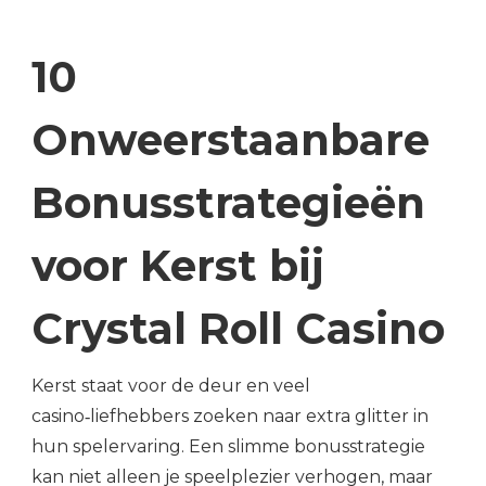
10
Onweerstaanbare
Bonusstrategieën
voor Kerst bij
Crystal Roll Casino
Kerst staat voor de deur en veel
casino‑liefhebbers zoeken naar extra glitter in
hun spelervaring. Een slimme bonusstrategie
kan niet alleen je speelplezier verhogen, maar