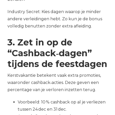
Industry Secret: Kies dagen waarop je minder
andere verleidingen hebt. Zo kun je de bonus
volledig benutten zonder extra afleiding.
3. Zet in op de
“Cashback‑dagen”
tijdens de feestdagen
Kerstvakantie betekent vaak extra promoties,
waaronder cashback‑acties. Deze geven een
percentage van je verloren inzetten terug.
Voorbeeld: 10 % cashback op al je verliezen
tussen 24 dec en 31 dec.