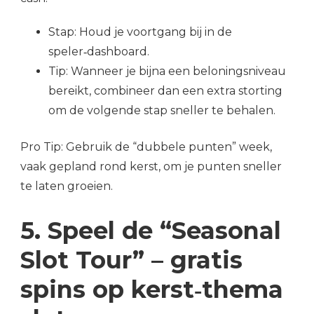
Stap: Houd je voortgang bij in de
speler‑dashboard.
Tip: Wanneer je bijna een beloningsniveau
bereikt, combineer dan een extra storting
om de volgende stap sneller te behalen.
Pro Tip: Gebruik de “dubbele punten” week,
vaak gepland rond kerst, om je punten sneller
te laten groeien.
5. Speel de “Seasonal
Slot Tour” – gratis
spins op kerst‑thema