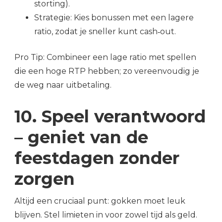
storting).
Strategie: Kies bonussen met een lagere
ratio, zodat je sneller kunt cash‑out.
Pro Tip: Combineer een lage ratio met spellen
die een hoge RTP hebben; zo vereenvoudig je
de weg naar uitbetaling.
10. Speel verantwoord
– geniet van de
feestdagen zonder
zorgen
Altijd een cruciaal punt: gokken moet leuk
blijven. Stel limieten in voor zowel tijd als geld.