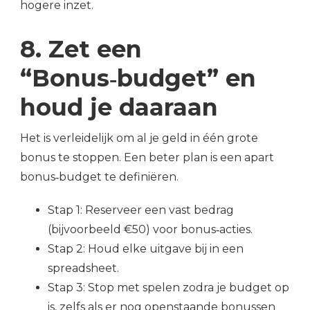
hogere inzet.
8. Zet een
“Bonus‑budget” en
houd je daaraan
Het is verleidelijk om al je geld in één grote
bonus te stoppen. Een beter plan is een apart
bonus‑budget te definiëren.
Stap 1: Reserveer een vast bedrag
(bijvoorbeeld €50) voor bonus‑acties.
Stap 2: Houd elke uitgave bij in een
spreadsheet.
Stap 3: Stop met spelen zodra je budget op
is, zelfs als er nog openstaande bonussen