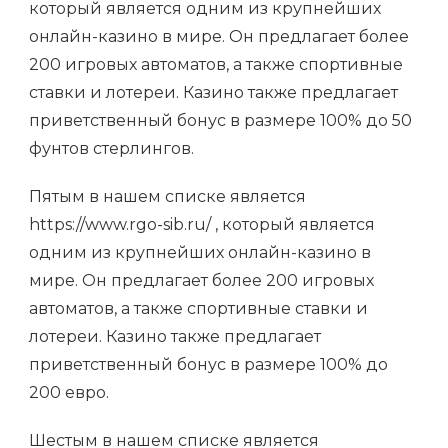
который является одним из крупнейших
онлайн-казино в мире. Он предлагает более
200 игровых автоматов, а также спортивные
ставки и лотереи. Казино также предлагает
приветственный бонус в размере 100% до 50
фунтов стерлингов.
Пятым в нашем списке является
https://www.rgo-sib.ru/ , который является
одним из крупнейших онлайн-казино в
мире. Он предлагает более 200 игровых
автоматов, а также спортивные ставки и
лотереи. Казино также предлагает
приветственный бонус в размере 100% до
200 евро.
Шестым в нашем списке является