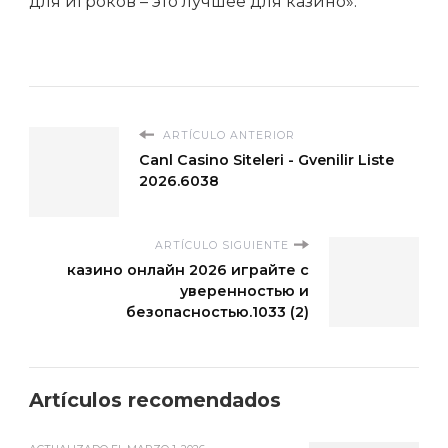
для игроков – это лучшее для казино».
ARTÍCULO ANTERIOR
Canl Casino Siteleri - Gvenilir Liste
2026.6038
ARTÍCULO SIGUIENTE
казино онлайн 2026 играйте с
уверенностью и
безопасностью.1033 (2)
Artículos recomendados