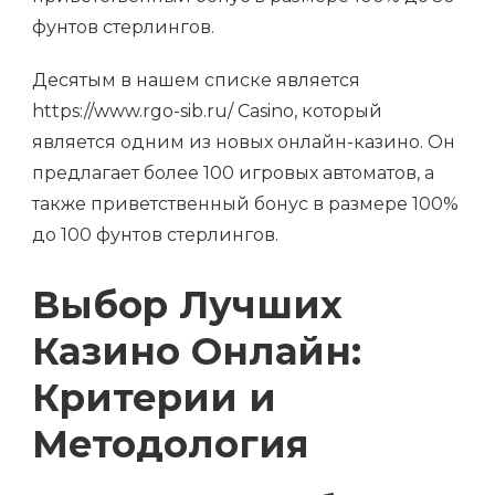
фунтов стерлингов.
Десятым в нашем списке является
https://www.rgo-sib.ru/ Casino, который
является одним из новых онлайн-казино. Он
предлагает более 100 игровых автоматов, а
также приветственный бонус в размере 100%
до 100 фунтов стерлингов.
Выбор Лучших
Казино Онлайн:
Критерии и
Методология