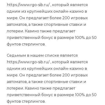
https://www.rgo-sib.ru/ , который является
одним из крупнейших онлайн-казино в
мире. Он предлагает более 200 игровых
автоматов, а также спортивные ставки и
лотереи. Казино также предлагает
приветственный бонус в размере 100% до 50
фунтов стерлингов.
Седьмым в нашем списке является
https://www.rgo-sib.ru/ , который является
одним из крупнейших онлайн-казино в
мире. Он предлагает более 200 игровых
автоматов, а также спортивные ставки и
лотереи. Казино также предлагает
приветственный бонус в размере 100% до 50
фунтов стерлингов.