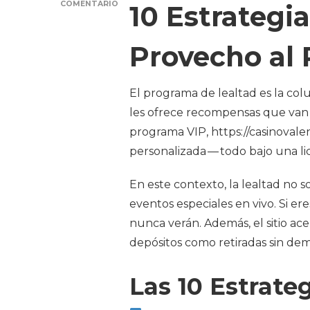
COMENTARIO
10 Estrategi
Provecho al 
El programa de lealtad es la col
les ofrece recompensas que van 
programa VIP, https://casinovale
personalizada — todo bajo una li
En este contexto, la lealtad no 
eventos especiales en vivo. Si ere
nunca verán. Además, el sitio ac
depósitos como retiradas sin demo
Las 10 Estrate