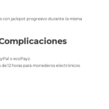
os con jackpot progresivo durante la misma
 Complicaciones
ayPal o ecoPayz.
s de 12 horas para monederos electrónicos.