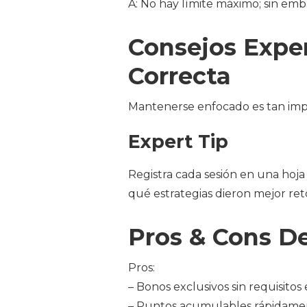
A: No hay límite máximo; sin emb
Consejos Expe
Correcta
Mantenerse enfocado es tan imp
Expert Tip
Registra cada sesión en una hoj
qué estrategias dieron mejor re
Pros & Cons D
Pros:
– Bonos exclusivos sin requisito
– Puntos acumulables rápidame