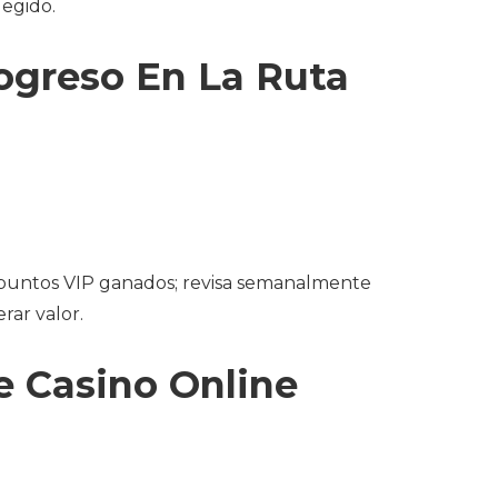
legido.
ogreso En La Ruta
y puntos VIP ganados; revisa semanalmente
rar valor.
e Casino Online