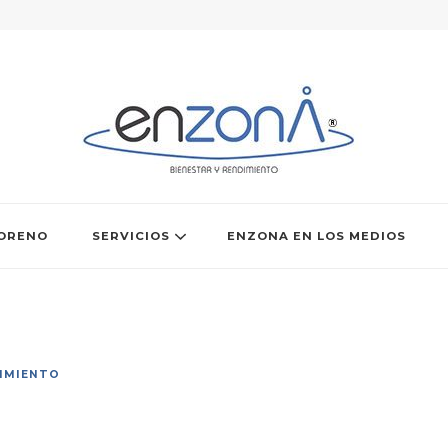
a en Valencia
cialista en alto rendimiento deportivo en Valencia
ORENO
SERVICIOS
ENZONA EN LOS MEDIOS
DIMIENTO