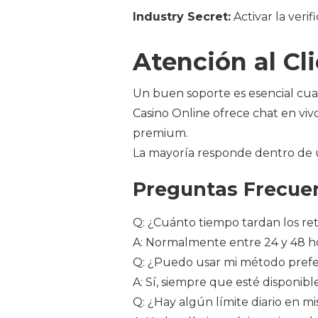
Industry Secret:
Activar la veri
Atención al Cl
Un buen soporte es esencial cuan
Casino Online ofrece chat en vivo
premium.
La mayoría responde dentro de 
Preguntas Frecue
Q: ¿Cuánto tiempo tardan los reti
A: Normalmente entre 24 y 48 ho
Q: ¿Puedo usar mi método prefer
A: Sí, siempre que esté disponible
Q: ¿Hay algún límite diario en m