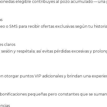
onedas elegible contribuyes al pozo acumulado — una 
as
eo o SMS para recibir ofertas exclusivas según tu histori
es claros
esión y respétala; así evitas pérdidas excesivas y prolo
en otorgar puntos VIP adicionales y brindan una experienc
bir bonificaciones pequeñas pero constantes que se suman 
ncias