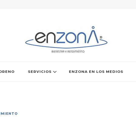
a en Valencia
cialista en alto rendimiento deportivo en Valencia
ORENO
SERVICIOS
ENZONA EN LOS MEDIOS
DIMIENTO