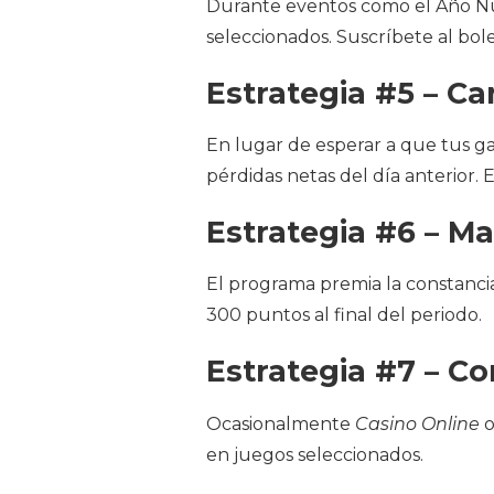
Durante eventos como el Año Nue
seleccionados. Suscríbete al bolet
Estrategia #5 – Ca
En lugar de esperar a que tus g
pérdidas netas del día anterior. 
Estrategia #6 – Ma
El programa premia la constanci
300 puntos al final del periodo.
Estrategia #7 – C
Ocasionalmente
Casino Online
o
en juegos seleccionados.