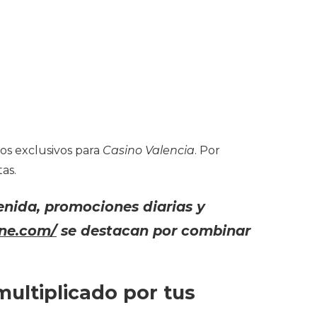
os exclusivos para
Casino Valencia
. Por
as.
enida
, promociones diarias y
ine.com/
se destacan por combinar
multiplicado por tus