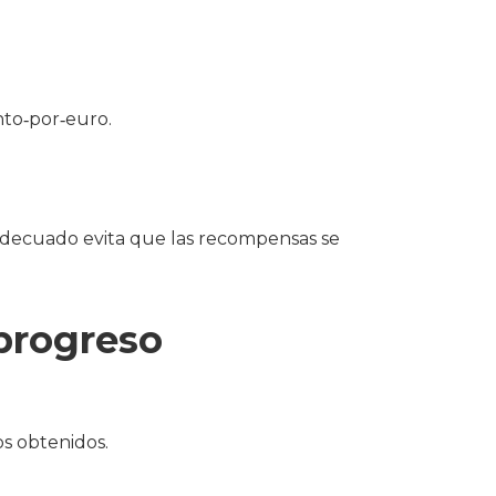
nto‑por‑euro.
adecuado evita que las recompensas se
 progreso
os obtenidos.