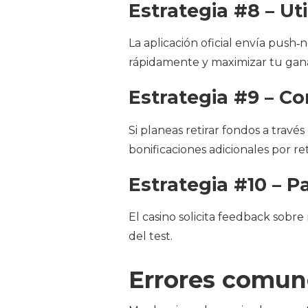
Estrategia #8 – Ut
La aplicación oficial envía push‑
rápidamente y maximizar tu gana
Estrategia #9 – Co
Si planeas retirar fondos a trav
bonificaciones adicionales por ret
Estrategia #10 – P
El casino solicita feedback sobr
del test.
Errores comune