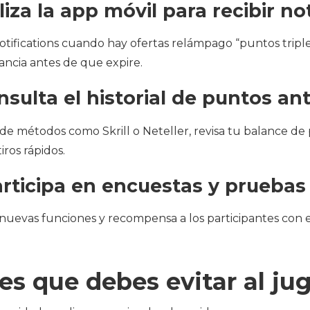
iliza la app móvil para recibir n
notifications cuando hay ofertas relámpago “puntos triple”
ncia antes de que expire.
nsulta el historial de puntos an
és de métodos como Skrill o Neteller, revisa tu balance 
iros rápidos.
articipa en encuestas y pruebas
e nuevas funciones y recompensa a los participantes con
s que debes evitar al ju