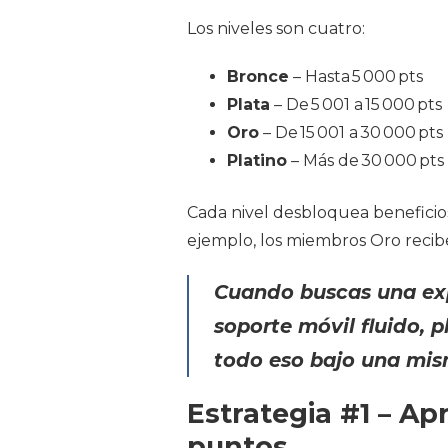
Los niveles son cuatro:
Bronce
– Hasta 5 000 pts
Plata
– De 5 001 a 15 000 pts
Oro
– De 15 001 a 30 000 pts
Platino
– Más de 30 000 pts
Cada nivel desbloquea beneficios
ejemplo, los miembros Oro recib
Cuando buscas una ex
soporte móvil fluido,
todo eso bajo una mis
Estrategia #1 – Ap
puntos