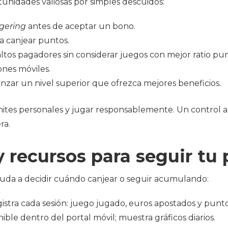
nidades valiosas por simples descuidos:
gering
antes de aceptar un bono.
ra canjear puntos.
ltos pagadores sin considerar juegos con mejor ratio pu
iones móviles.
anzar un nivel superior que ofrezca mejores beneficios.
ites personales y jugar responsablemente. Un control 
ra.
 recursos para seguir tu
yuda a decidir cuándo canjear o seguir acumulando:
istra cada sesión: juego jugado, euros apostados y punt
nible dentro del portal móvil; muestra gráficos diarios.