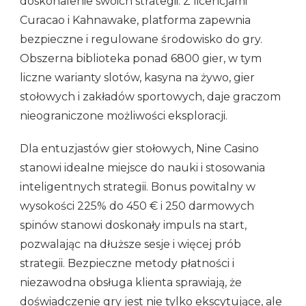
doskonalenie swoich strategii. Z licencjami
Curacao i Kahnawake, platforma zapewnia
bezpieczne i regulowane środowisko do gry.
Obszerna biblioteka ponad 6800 gier, w tym
liczne warianty slotów, kasyna na żywo, gier
stołowych i zakładów sportowych, daje graczom
nieograniczone możliwości eksploracji.
Dla entuzjastów gier stołowych, Nine Casino
stanowi idealne miejsce do nauki i stosowania
inteligentnych strategii. Bonus powitalny w
wysokości 225% do 450 € i 250 darmowych
spinów stanowi doskonały impuls na start,
pozwalając na dłuższe sesje i więcej prób
strategii. Bezpieczne metody płatności i
niezawodna obsługa klienta sprawiają, że
doświadczenie gry jest nie tylko ekscytujące, ale