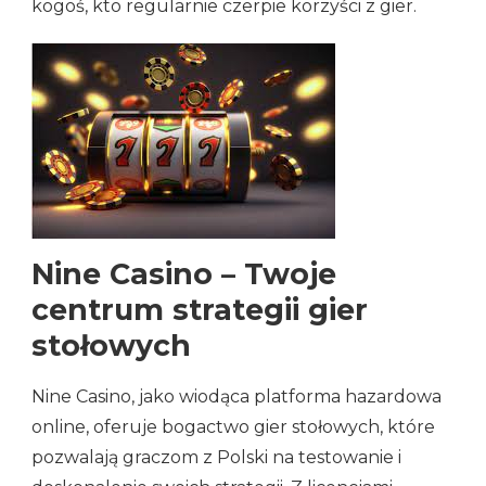
kogoś, kto regularnie czerpie korzyści z gier.
Nine Casino – Twoje
centrum strategii gier
stołowych
Nine Casino, jako wiodąca platforma hazardowa
online, oferuje bogactwo gier stołowych, które
pozwalają graczom z Polski na testowanie i