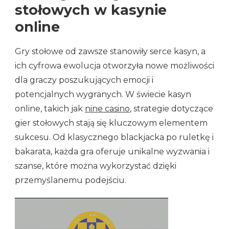
stołowych w kasynie
online
Gry stołowe od zawsze stanowiły serce kasyn, a
ich cyfrowa ewolucja otworzyła nowe możliwości
dla graczy poszukujących emocji i
potencjalnych wygranych. W świecie kasyn
online, takich jak
nine casino
, strategie dotyczące
gier stołowych stają się kluczowym elementem
sukcesu. Od klasycznego blackjacka po ruletkę i
bakarata, każda gra oferuje unikalne wyzwania i
szanse, które można wykorzystać dzięki
przemyślanemu podejściu.