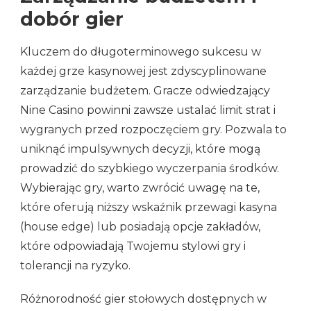
dobór gier
Kluczem do długoterminowego sukcesu w
każdej grze kasynowej jest zdyscyplinowane
zarządzanie budżetem. Gracze odwiedzający
Nine Casino powinni zawsze ustalać limit strat i
wygranych przed rozpoczęciem gry. Pozwala to
uniknąć impulsywnych decyzji, które mogą
prowadzić do szybkiego wyczerpania środków.
Wybierając gry, warto zwrócić uwagę na te,
które oferują niższy wskaźnik przewagi kasyna
(house edge) lub posiadają opcje zakładów,
które odpowiadają Twojemu stylowi gry i
tolerancji na ryzyko.
Różnorodność gier stołowych dostępnych w