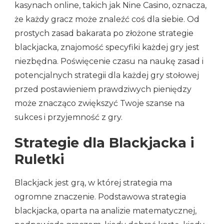
kasynach online, takich jak Nine Casino, oznacza,
że każdy gracz może znaleźć coś dla siebie. Od
prostych zasad bakarata po złożone strategie
blackjacka, znajomość specyfiki każdej gry jest
niezbędna. Poświęcenie czasu na naukę zasad i
potencjalnych strategii dla każdej gry stołowej
przed postawieniem prawdziwych pieniędzy
może znacząco zwiększyć Twoje szanse na
sukces i przyjemność z gry.
Strategie dla Blackjacka i
Ruletki
Blackjack jest grą, w której strategia ma
ogromne znaczenie. Podstawowa strategia
blackjacka, oparta na analizie matematycznej,