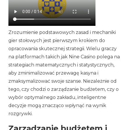
Zrozumienie podstawowych zasad i mechaniki
gier stołowych jest pierwszym krokiem do
opracowania skutecznej strategii. Wielu graczy
na platformach takich jak Nine Casino polega na
strategiach matematycznych i statystycznych,
aby zminimalizować przewagę kasyna i
zmaksymalizować swoje szanse. Niezależnie od
tego, czy chodzi o zarządzanie budżetem, czy o
wybór optymalnego zakładu, inteligentne
decyzje mogą znacząco wpłynąć na wynik
rozgrywki.
Zarządzanie budżetem i