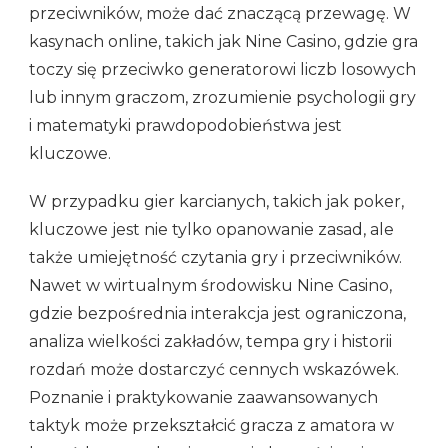
przeciwników, może dać znaczącą przewagę. W
kasynach online, takich jak Nine Casino, gdzie gra
toczy się przeciwko generatorowi liczb losowych
lub innym graczom, zrozumienie psychologii gry
i matematyki prawdopodobieństwa jest
kluczowe.
W przypadku gier karcianych, takich jak poker,
kluczowe jest nie tylko opanowanie zasad, ale
także umiejętność czytania gry i przeciwników.
Nawet w wirtualnym środowisku Nine Casino,
gdzie bezpośrednia interakcja jest ograniczona,
analiza wielkości zakładów, tempa gry i historii
rozdań może dostarczyć cennych wskazówek.
Poznanie i praktykowanie zaawansowanych
taktyk może przekształcić gracza z amatora w