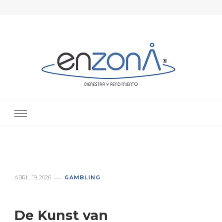
enZona® – Psicología deportiva en
Especialista en psicología del deporte en Valencia. Especialista en
alto rendimiento deportivo en Valencia
Valencia
ABRIL 19, 2026
GAMBLING
De Kunst van