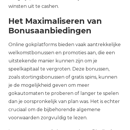
winsten uit te cashen.
Het Maximaliseren van
Bonusaanbiedingen
Online gokplatforms bieden vaak aantrekkelijke
welkomstbonussen en promoties aan, die een
uitstekende manier kunnen zijn om je
speelkapitaal te vergroten. Deze bonussen,
zoals stortingsbonussen of gratis spins, kunnen
je de mogelijkheid geven om meer
gokautomaten te proberen of langer te spelen
dan je oorspronkelijk van plan was. Het is echter
cruciaal om de bijbehorende algemene
voorwaarden zorgvuldig te lezen.