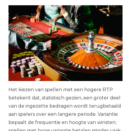
Het kiezen van spellen met een hogere RTP
betekent dat, statistisch gezien, een groter deel
van de ingezette bedragen wordt terugbetaald
aan spelers over een langere periode. Variantie
bepaalt de frequentie en hoogte van winsten;
spellen met hoge variantie betalen minder vaak