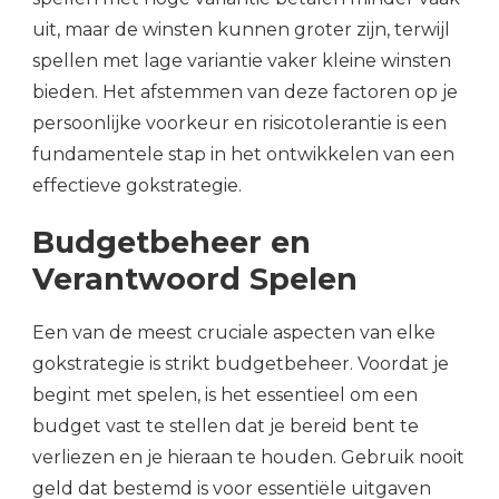
uit, maar de winsten kunnen groter zijn, terwijl
spellen met lage variantie vaker kleine winsten
bieden. Het afstemmen van deze factoren op je
persoonlijke voorkeur en risicotolerantie is een
fundamentele stap in het ontwikkelen van een
effectieve gokstrategie.
Budgetbeheer en
Verantwoord Spelen
Een van de meest cruciale aspecten van elke
gokstrategie is strikt budgetbeheer. Voordat je
begint met spelen, is het essentieel om een
budget vast te stellen dat je bereid bent te
verliezen en je hieraan te houden. Gebruik nooit
geld dat bestemd is voor essentiële uitgaven