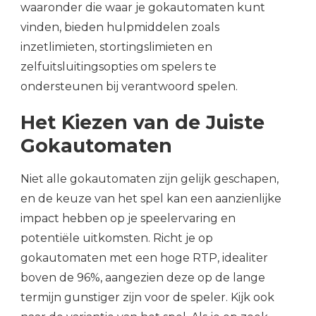
waaronder die waar je gokautomaten kunt
vinden, bieden hulpmiddelen zoals
inzetlimieten, stortingslimieten en
zelfuitsluitingsopties om spelers te
ondersteunen bij verantwoord spelen.
Het Kiezen van de Juiste
Gokautomaten
Niet alle gokautomaten zijn gelijk geschapen,
en de keuze van het spel kan een aanzienlijke
impact hebben op je speelervaring en
potentiële uitkomsten. Richt je op
gokautomaten met een hoge RTP, idealiter
boven de 96%, aangezien deze op de lange
termijn gunstiger zijn voor de speler. Kijk ook