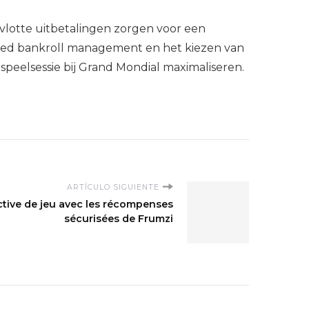
 vlotte uitbetalingen zorgen voor een
goed bankroll management en het kiezen van
peelsessie bij Grand Mondial maximaliseren.
ARTÍCULO SIGUIENTE
ctive de jeu avec les récompenses
sécurisées de Frumzi