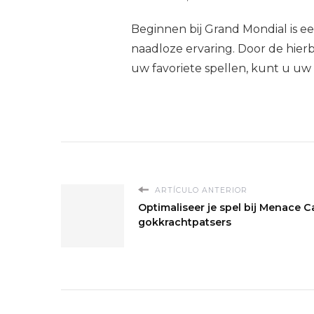
Beginnen bij Grand Mondial is ee
naadloze ervaring. Door de hie
uw favoriete spellen, kunt u uw
ARTÍCULO ANTERIOR
Optimaliseer je spel bij Menace C
gokkrachtpatsers