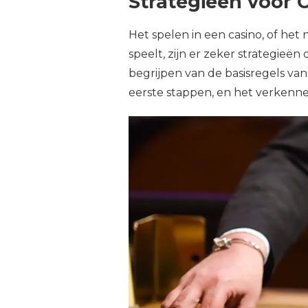
Strategieën voor 
Het spelen in een casino, of het 
speelt, zijn er zeker strategie
begrijpen van de basisregels va
eerste stappen, en het verkenne