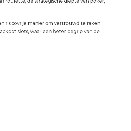
n roulette, de strategische diepte van poker,
en risicovrije manier om vertrouwd te raken
ackpot slots, waar een beter begrip van de