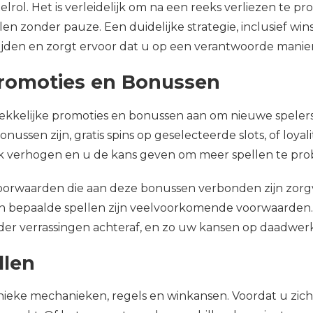
utelrol. Het is verleidelijk om na een reeks verliezen te
len zonder pauze. Een duidelijke strategie, inclusief win
ijden en zorgt ervoor dat u op een verantwoorde manier 
Promoties en Bonussen
trekkelijke promoties en bonussen aan om nieuwe speler
ssen zijn, gratis spins op geselecteerde slots, of loya
k verhogen en u de kans geven om meer spellen te pro
voorwaarden die aan deze bonussen verbonden zijn zorg
van bepaalde spellen zijn veelvoorkomende voorwaarden.
nder verrassingen achteraf, en zo uw kansen op daadwerk
llen
unieke mechanieken, regels en winkansen. Voordat u zich i