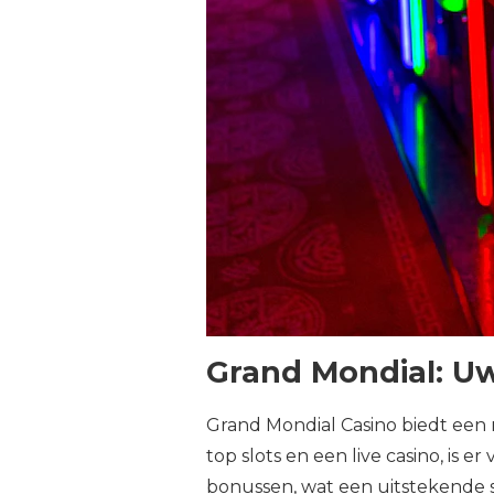
Grand Mondial: U
Grand Mondial Casino biedt een 
top slots en een live casino, is
bonussen, wat een uitstekende s