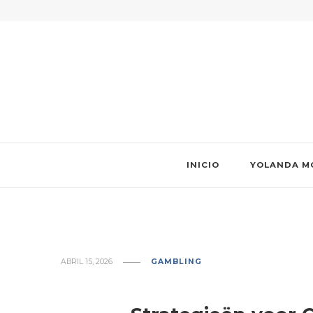
enZona® – Psicología deportiv
Especialista en psicología del deporte en Valencia. Espe
INICIO
YOLANDA M
ABRIL 15, 2026
GAMBLING