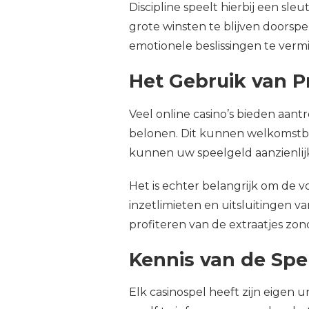
Discipline speelt hierbij een sle
grote winsten te blijven doorspe
emotionele beslissingen te verm
Het Gebruik van 
Veel online casino’s bieden aan
belonen. Dit kunnen welkomstbonu
kunnen uw speelgeld aanzienlij
Het is echter belangrijk om de 
inzetlimieten en uitsluitingen 
profiteren van de extraatjes zo
Kennis van de Spe
Elk casinospel heeft zijn eigen 