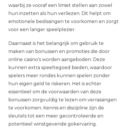
waarbij ze vooraf een limiet stellen aan zowel
hun inzetten als hun verliezen. Dit helpt om
emotionele beslissingen te voorkomen en zorgt
voor een langer speelplezier.
Daarnaast is het belangrijk om gebruik te
maken van bonussen en promoties die door
online casino’s worden aangeboden. Deze
kunnen extra speeltegoed bieden, waardoor
spelers meer rondes kunnen spelen zonder
hun eigen geld te riskeren. Het is echter
essentieel om de voorwaarden van deze
bonussen zorgvuldig te lezen om verrassingen
te voorkomen. Kennis en discipline zijn de
sleutels tot een meer gecontroleerde en
potentieel winstgevende gokervaring.