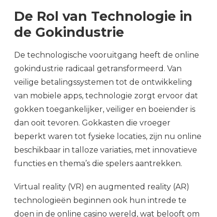
De Rol van Technologie in
de Gokindustrie
De technologische vooruitgang heeft de online
gokindustrie radicaal getransformeerd. Van
veilige betalingssystemen tot de ontwikkeling
van mobiele apps, technologie zorgt ervoor dat
gokken toegankelijker, veiliger en boeiender is
dan ooit tevoren. Gokkasten die vroeger
beperkt waren tot fysieke locaties, zijn nu online
beschikbaar in talloze variaties, met innovatieve
functies en thema’s die spelers aantrekken.
Virtual reality (VR) en augmented reality (AR)
technologieën beginnen ook hun intrede te
doen in de online casino wereld, wat belooft om