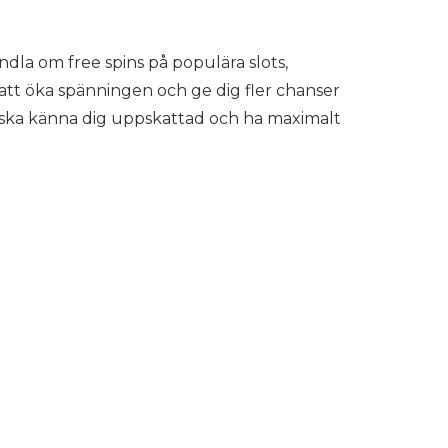
ndla om free spins på populära slots,
 att öka spänningen och ge dig fler chanser
du ska känna dig uppskattad och ha maximalt