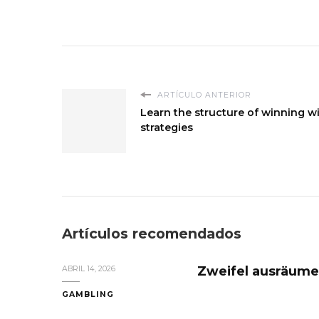
ARTÍCULO ANTERIOR
Learn the structure of winning w
strategies
Artículos recomendados
Zweifel ausräume
ABRIL 14, 2026
GAMBLING