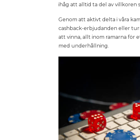
ihåg att alltid ta del av villkore
Genom att aktivt delta i våra ka
cashback-erbjudanden eller turne
att vinna, allt inom ramarna för
med underhållning.