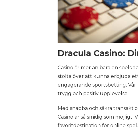
Dracula Casino: Di
Casino är mer än bara en spelsi
stolta över att kunna erbjuda ett
engagerande sportsbetting. Vår p
trygg och positiv upplevelse.
Med snabba och säkra transaktion
Casino är så smidig som möjligt. 
favoritdestination för online spe