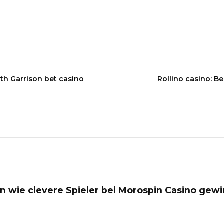
ith Garrison bet casino
Rollino casino: B
n wie clevere Spieler bei Morospin Casino gew