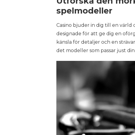
Utforska den mörk
spelmodeller
Casino bjuder in dig till en vär
designade för att ge dig en oförg
känsla för detaljer och en sträv
det modeller som passar just din