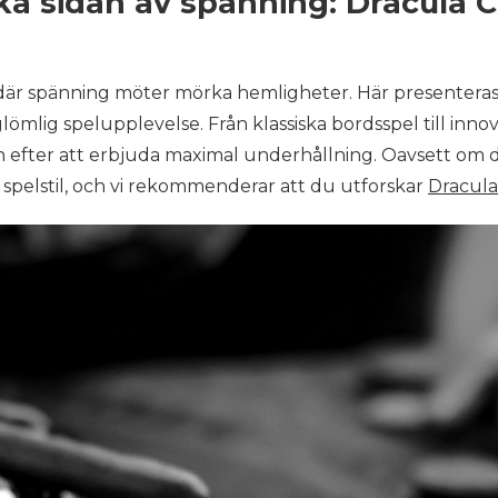
a sidan av spänning: Dracula C
ld där spänning möter mörka hemligheter. Här presentera
lömlig spelupplevelse. Från klassiska bordsspel till innov
an efter att erbjuda maximal underhållning. Oavsett om du
 spelstil, och vi rekommenderar att du utforskar
Dracula