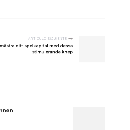
ARTÍCULO SIGUIENTE
emästra ditt spelkapital med dessa
stimulerande knep
innen