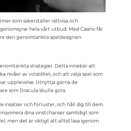
tmer som säkerställer rättvisa och
et genomsyrar hela vårt utbud. Med Casino får
k vare den genomtänkta speldesignen.
genomtänkta strategier. Detta innebär att
 nivåer av volatilitet, och att välja spel som
bar upplevelse. Utnyttja gärna de
are som Dracula skulle göra.
 insatser och förluster, och håll dig till dem.
 maximera dina vinstchanser samtidigt som
, men det är viktigt att alltid läsa igenom