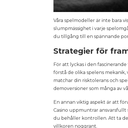
Våra spelmodeller är inte bara vi
slumpmässighet i varje spelomgån
du tillgång till en spännande po
Strategier för fra
För att lyckas i den fascinerand
förstå de olika spelens mekanik, 
matchar din risktolerans och sp
demoversioner som många av våra 
En annan viktig aspekt är att förv
Casino uppmuntrar ansvarsfullt 
du behåller kontrollen. Att ta d
villkoren noggrant.