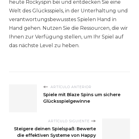
heute Rockyspin bei und entdecken Sie eine
Welt des Glücksspiels, in der Unterhaltung und
verantwortungsbewusstes Spielen Hand in
Hand gehen. Nutzen Sie die Ressourcen, die wir
Ihnen zur Verfügung stellen, um Ihr Spiel auf
das nächste Level zu heben.
ARTÍCULO ANTERIOR
Spiele mit Blaze Spins um sichere
Glücksspielgewinne
ARTÍCULO SIGUIENTE
Steigere deinen Spielspaß: Bewerte
die effektiven Systeme von Happy