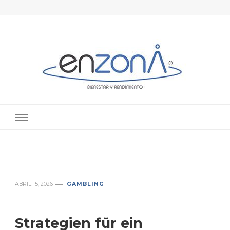
enZona® – Psicología deportiva en
Especialista en psicología del deporte en Valencia. Especialista en
alto rendimiento deportivo en Valencia
Valencia
ABRIL 15, 2026
GAMBLING
Strategien für ein