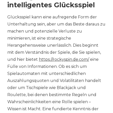
intelligentes Glücksspiel
Glücksspiel kann eine aufregende Form der
Unterhaltung sein, aber um das Beste daraus zu
machen und potenzielle Verluste zu
minimieren, ist eine strategische
Herangehensweise unerlässlich. Dies beginnt
mit dem Verständnis der Spiele, die Sie spielen,
und hier bietet
https://rockyspin.de.com/
eine
Fülle von Informationen. Ob es sich um
Spielautomaten mit unterschiedlichen
Auszahlungsquoten und Volatilitäten handelt
oder um Tischspiele wie Blackjack und
Roulette, bei denen bestimmte Regeln und
Wahrscheinlichkeiten eine Rolle spielen –
Wissen ist Macht. Eine fundierte Kenntnis der