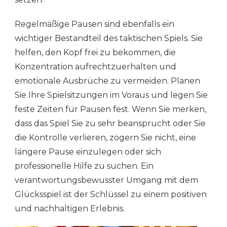
Regelmäßige Pausen sind ebenfalls ein
wichtiger Bestandteil des taktischen Spiels. Sie
helfen, den Kopf frei zu bekommen, die
Konzentration aufrechtzuerhalten und
emotionale Ausbrüche zu vermeiden. Planen
Sie Ihre Spielsitzungen im Voraus und legen Sie
feste Zeiten für Pausen fest. Wenn Sie merken,
dass das Spiel Sie zu sehr beansprucht oder Sie
die Kontrolle verlieren, zögern Sie nicht, eine
längere Pause einzulegen oder sich
professionelle Hilfe zu suchen. Ein
verantwortungsbewusster Umgang mit dem
Glücksspiel ist der Schlüssel zu einem positiven
und nachhaltigen Erlebnis.