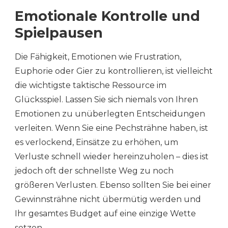
Emotionale Kontrolle und
Spielpausen
Die Fähigkeit, Emotionen wie Frustration,
Euphorie oder Gier zu kontrollieren, ist vielleicht
die wichtigste taktische Ressource im
Glücksspiel. Lassen Sie sich niemals von Ihren
Emotionen zu unüberlegten Entscheidungen
verleiten. Wenn Sie eine Pechsträhne haben, ist
es verlockend, Einsätze zu erhöhen, um
Verluste schnell wieder hereinzuholen – dies ist
jedoch oft der schnellste Weg zu noch
größeren Verlusten. Ebenso sollten Sie bei einer
Gewinnsträhne nicht übermütig werden und
Ihr gesamtes Budget auf eine einzige Wette
setzen.