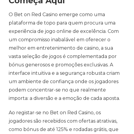
Começa Aqui
O Bet on Red Casino emerge como uma
plataforma de topo para quem procura uma
experiência de jogo online de excelência. Com
um compromisso inabalável em oferecer o
melhor em entretenimento de casino, a sua
vasta seleção de jogos é complementada por
bónus generosos e promoções exclusivas. A
interface intuitiva e a segurança robusta criam
um ambiente de confiança onde os jogadores
podem concentrar-se no que realmente
importa: a diversão e a emoção de cada aposta.
Ao registar-se no Bet on Red Casino, os
jogadores são recebidos com ofertas atrativas,
como bónus de até 125% e rodadas grátis, que