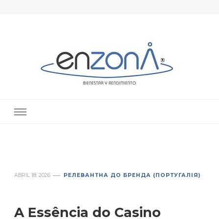
enZona® – Psicología deportiva en
Especialista en psicología del deporte en Valencia. Especialista en
alto rendimiento deportivo en Valencia
Valencia
ABRIL 18, 2026
РЕЛЕВАНТНА ДО БРЕНДА (ПОРТУГАЛІЯ)
A Essência do Casino