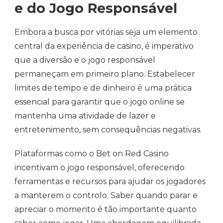
e do Jogo Responsável
Embora a busca por vitórias seja um elemento
central da experiência de casino, é imperativo
que a diversão e o jogo responsável
permaneçam em primeiro plano. Estabelecer
limites de tempo e de dinheiro é uma prática
essencial para garantir que o jogo online se
mantenha uma atividade de lazer e
entretenimento, sem consequências negativas.
Plataformas como o Bet on Red Casino
incentivam o jogo responsável, oferecendo
ferramentas e recursos para ajudar os jogadores
a manterem o controlo. Saber quando parar e
apreciar o momento é tão importante quanto