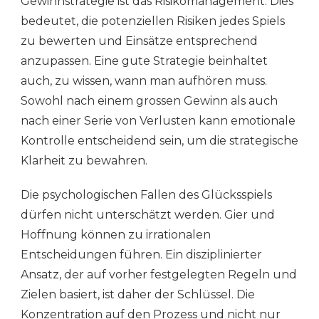
Gewinnstrategie ist das Risikomanagement. Dies
bedeutet, die potenziellen Risiken jedes Spiels
zu bewerten und Einsätze entsprechend
anzupassen. Eine gute Strategie beinhaltet
auch, zu wissen, wann man aufhören muss.
Sowohl nach einem grossen Gewinn als auch
nach einer Serie von Verlusten kann emotionale
Kontrolle entscheidend sein, um die strategische
Klarheit zu bewahren.
Die psychologischen Fallen des Glücksspiels
dürfen nicht unterschätzt werden. Gier und
Hoffnung können zu irrationalen
Entscheidungen führen. Ein disziplinierter
Ansatz, der auf vorher festgelegten Regeln und
Zielen basiert, ist daher der Schlüssel. Die
Konzentration auf den Prozess und nicht nur