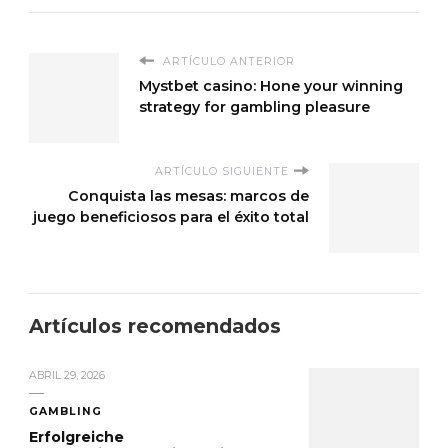
ARTÍCULO ANTERIOR
Mystbet casino: Hone your winning
strategy for gambling pleasure
ARTÍCULO SIGUIENTE
Conquista las mesas: marcos de
juego beneficiosos para el éxito total
Artículos recomendados
ABRIL 29, 2026
GAMBLING
Erfolgreiche