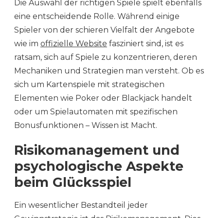
Die Auswahl der richtigen Spiele spielt ebenfalls
eine entscheidende Rolle. Während einige
Spieler von der schieren Vielfalt der Angebote
wie im
offizielle Website
fasziniert sind, ist es
ratsam, sich auf Spiele zu konzentrieren, deren
Mechaniken und Strategien man versteht. Ob es
sich um Kartenspiele mit strategischen
Elementen wie Poker oder Blackjack handelt
oder um Spielautomaten mit spezifischen
Bonusfunktionen – Wissen ist Macht.
Risikomanagement und
psychologische Aspekte
beim Glücksspiel
Ein wesentlicher Bestandteil jeder