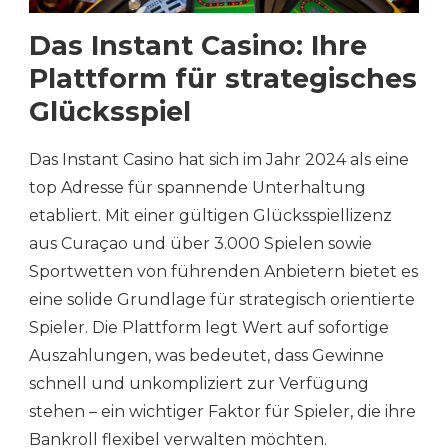
Das Instant Casino: Ihre
Plattform für strategisches
Glücksspiel
Das Instant Casino hat sich im Jahr 2024 als eine
top Adresse für spannende Unterhaltung
etabliert. Mit einer gültigen Glücksspiellizenz
aus Curaçao und über 3.000 Spielen sowie
Sportwetten von führenden Anbietern bietet es
eine solide Grundlage für strategisch orientierte
Spieler. Die Plattform legt Wert auf sofortige
Auszahlungen, was bedeutet, dass Gewinne
schnell und unkompliziert zur Verfügung
stehen – ein wichtiger Faktor für Spieler, die ihre
Bankroll flexibel verwalten möchten.