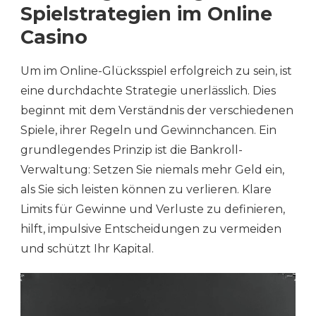
Spielstrategien im Online
Casino
Um im Online-Glücksspiel erfolgreich zu sein, ist
eine durchdachte Strategie unerlässlich. Dies
beginnt mit dem Verständnis der verschiedenen
Spiele, ihrer Regeln und Gewinnchancen. Ein
grundlegendes Prinzip ist die Bankroll-
Verwaltung: Setzen Sie niemals mehr Geld ein,
als Sie sich leisten können zu verlieren. Klare
Limits für Gewinne und Verluste zu definieren,
hilft, impulsive Entscheidungen zu vermeiden
und schützt Ihr Kapital.