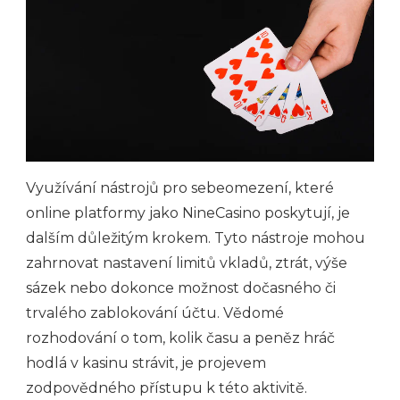
Využívání nástrojů pro sebeomezení, které
online platformy jako NineCasino poskytují, je
dalším důležitým krokem. Tyto nástroje mohou
zahrnovat nastavení limitů vkladů, ztrát, výše
sázek nebo dokonce možnost dočasného či
trvalého zablokování účtu. Vědomé
rozhodování o tom, kolik času a peněz hráč
hodlá v kasinu strávit, je projevem
zodpovědného přístupu k této aktivitě.