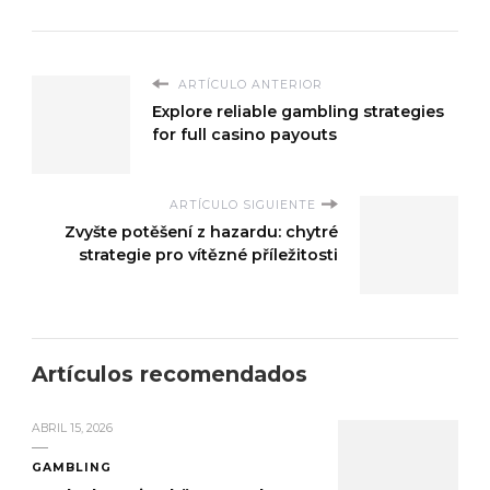
ARTÍCULO ANTERIOR
Explore reliable gambling strategies
for full casino payouts
ARTÍCULO SIGUIENTE
Zvyšte potěšení z hazardu: chytré
strategie pro vítězné příležitosti
Artículos recomendados
ABRIL 15, 2026
GAMBLING