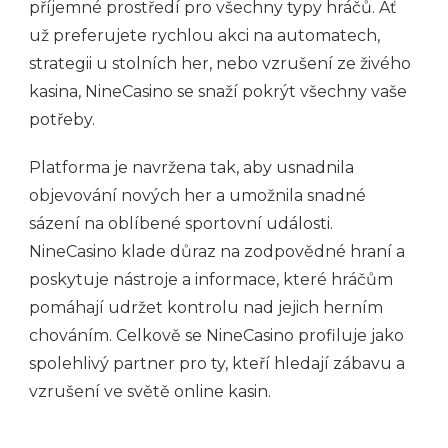
příjemné prostředí pro všechny typy hráčů. Ať
už preferujete rychlou akci na automatech,
strategii u stolních her, nebo vzrušení ze živého
kasina, NineCasino se snaží pokrýt všechny vaše
potřeby.
Platforma je navržena tak, aby usnadnila
objevování nových her a umožnila snadné
sázení na oblíbené sportovní události.
NineCasino klade důraz na zodpovědné hraní a
poskytuje nástroje a informace, které hráčům
pomáhají udržet kontrolu nad jejich herním
chováním. Celkově se NineCasino profiluje jako
spolehlivý partner pro ty, kteří hledají zábavu a
vzrušení ve světě online kasin.