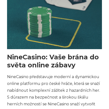
NineCasino: Vaše brána do
světa online zábavy
NineCasino představuje moderní a dynamickou
online platformu pro české hráče, která se snaží
nabídnout komplexní zážitek z hazardních her.
S důrazem na bezpečnost a širokou škálu
herních možností se NineCasino snaží vytvořit