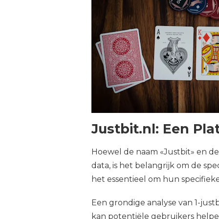
Justbit.nl: Een Pl
Hoewel de naam «Justbit» en de U
data, is het belangrijk om de sp
het essentieel om hun specifiek
Een grondige analyse van 1-just
kan potentiële gebruikers helpen