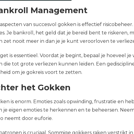
Bankroll Management
pecten van succesvol gokken is effectief risicobeheer. D
lies. Je bankroll, het geld dat je bereid bent te riskere
 zet nooit meer in dan je je kunt veroorloven te verliez
t is essentieel. Voordat je begint, bepaal je hoeveel je w
 die tot grote verliezen kunnen leiden. Een gediscipline
heid om je gokreis voort te zetten.
chter het Gokken
 is enorm. Emoties zoals opwinding, frustratie en heb
om je eigen emoties te herkennen en te beheersen. Nee
ico neemt door euforie.
atronen is cruciaal. Sommige gokkers raken verstrikt in