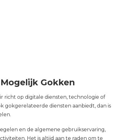
n Mogelijk Gokken
 richt op digitale diensten, technologie of
ook gokgerelateerde diensten aanbiedt, dan is
elen.
atregelen en de algemene gebruikservaring,
viteiten. Het is altijd aan te raden om te