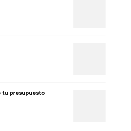
e tu presupuesto