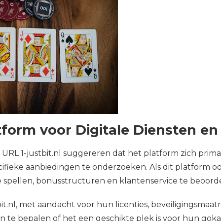
atform voor Digitale Diensten e
RL 1-justbit.nl suggereren dat het platform zich primair
ecifieke aanbiedingen te onderzoeken. Als dit platform 
e spellen, bonusstructuren en klantenservice te beoord
bit.nl, met aandacht voor hun licenties, beveiligingsma
 te bepalen of het een geschikte plek is voor hun gokacti