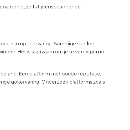
enadering, zelfs tijdens spannende
loed zijn op je ervaring. Sommige spellen
innen. Het is raadzaam om je te verdiepen in
 belang. Een platform met goede reputatie,
ierige gokervaring. Onderzoek platforms zoals