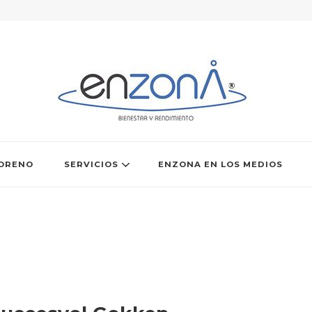
a en Valencia
cialista en alto rendimiento deportivo en Valencia
ORENO
SERVICIOS
ENZONA EN LOS MEDIOS