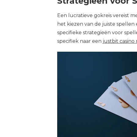
Strategieën voor 
Een lucratieve gokreis vereist m
het kiezen van de juiste spelle
specifieke strategieën voor spel
specifiek naar een
justbit casino