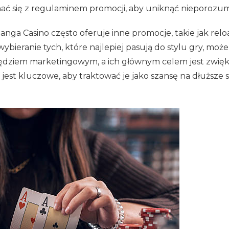
ć się z regulaminem promocji, aby uniknąć nieporozumi
ga Casino często oferuje inne promocje, takie jak relo
wybieranie tych, które najlepiej pasują do stylu gry, moż
zędziem marketingowym, a ich głównym celem jest zwię
jest kluczowe, aby traktować je jako szansę na dłuższe 