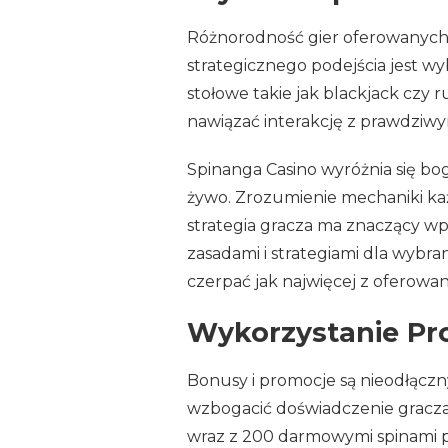
Różnorodność gier oferowanych
strategicznego podejścia jest wy
stołowe takie jak blackjack czy 
nawiązać interakcję z prawdziwym
Spinanga Casino wyróżnia się bo
żywo. Zrozumienie mechaniki każd
strategia gracza ma znaczący w
zasadami i strategiami dla wybra
czerpać jak najwięcej z oferowan
Wykorzystanie Pr
Bonusy i promocje są nieodłącz
wzbogacić doświadczenie gracza.
wraz z 200 darmowymi spinami p