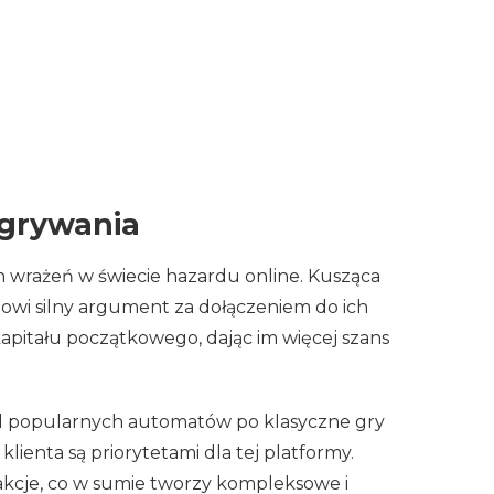
ygrywania
 wrażeń w świecie hazardu online. Kusząca
nowi silny argument za dołączeniem do ich
pitału początkowego, dając im więcej szans
od popularnych automatów po klasyczne gry
lienta są priorytetami dla tej platformy.
sakcje, co w sumie tworzy kompleksowe i