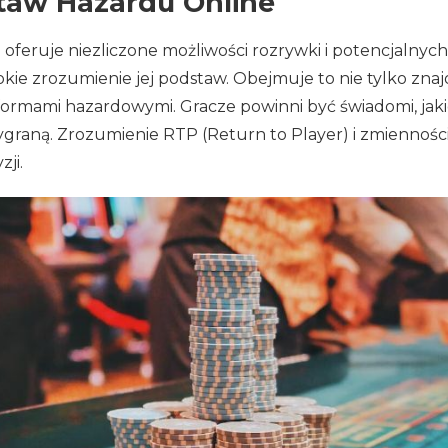
taw Hazardu Online
a oferuje niezliczone możliwości rozrywki i potencjalnyc
ębokie zrozumienie jej podstaw. Obejmuje to nie tylko zn
rmami hazardowymi. Gracze powinni być świadomi, jakie g
wygraną. Zrozumienie RTP (Return to Player) i zmienno
ji.