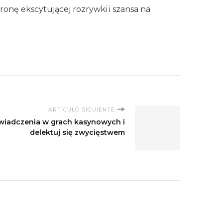
onę ekscytującej rozrywki i szansa na
ARTÍCULO SIGUIENTE
świadczenia w grach kasynowych i
delektuj się zwycięstwem