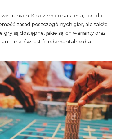
h wygranych. Kluczem do sukcesu, jak i do
ajomość zasad poszczególnych gier, ale także
ry są dostępne, jakie są ich warianty oraz
ści automatów jest fundamentalne dla