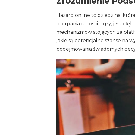
Zrozumienie Pods
Hazard online to dziedzina, któr
czerpania radości z gry, jest gł
mechanizmów stojących za platfo
jakie są potencjalne szanse na 
podejmowania świadomych decyz