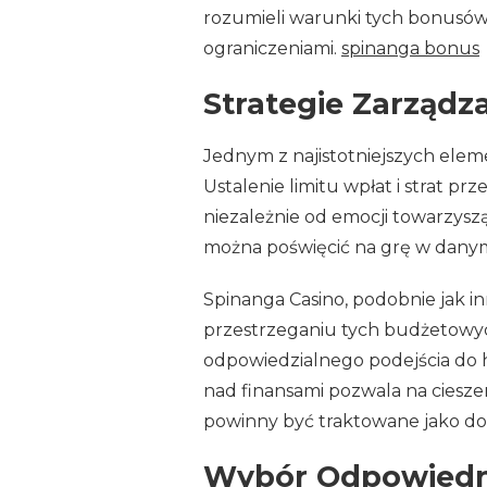
rozumieli warunki tych bonusów,
ograniczeniami.
spinanga bonus
Strategie Zarząd
Jednym z najistotniejszych ele
Ustalenie limitu wpłat i strat p
niezależnie od emocji towarzyszą
można poświęcić na grę w danym
Spinanga Casino, podobnie jak 
przestrzeganiu tych budżetowych 
odpowiedzialnego podejścia do h
nad finansami pozwala na ciesze
powinny być traktowane jako doda
Wybór Odpowiedn