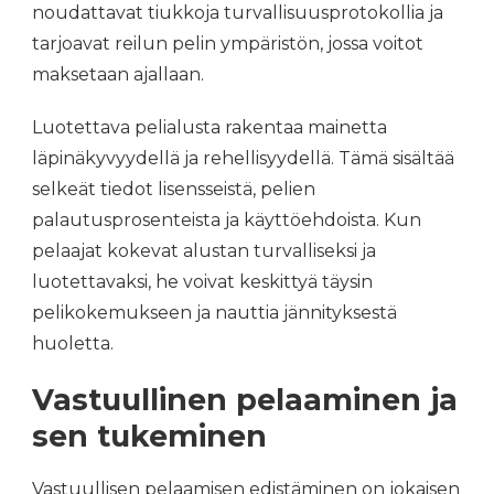
noudattavat tiukkoja turvallisuusprotokollia ja
tarjoavat reilun pelin ympäristön, jossa voitot
maksetaan ajallaan.
Luotettava pelialusta rakentaa mainetta
läpinäkyvyydellä ja rehellisyydellä. Tämä sisältää
selkeät tiedot lisensseistä, pelien
palautusprosenteista ja käyttöehdoista. Kun
pelaajat kokevat alustan turvalliseksi ja
luotettavaksi, he voivat keskittyä täysin
pelikokemukseen ja nauttia jännityksestä
huoletta.
Vastuullinen pelaaminen ja
sen tukeminen
Vastuullisen pelaamisen edistäminen on jokaisen