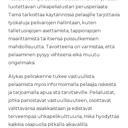
luotettavan uhkapelialustan perusperiaate.
Tämä tarkoittaa käytännössä pelaajille tarjottavia
työkaluja pelivarojen hallintaan, kuten
talletusrajojen asettamista, tappiorajojen
määrittämistä tai itsensä poissulkemisen
mahdollisuutta. Tavoitteena on varmistaa, että
pelaaminen pysyy viihteenä eikä muutu
ongelmaksi.
Älykäs pelirakenne tukee vastuullista
pelaamista myös informoimalla pelaajia riskeistä
ja tarjoamalla apua sitä tarvitseville. Pelialustat,
jotka panostavat vastuullisuuteen, osoittavat
välittävänsä asiakkaistaan ja edistävät
terveempää uhkapelikulttuuria, mikä hyödyttää
kaikkia osapuolia pitkällä aikavälillä.