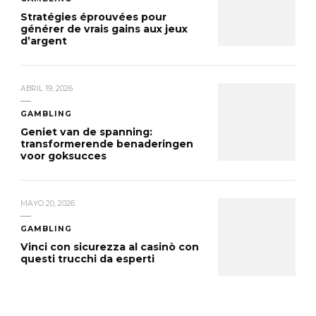
Stratégies éprouvées pour
générer de vrais gains aux jeux
d’argent
ABRIL 19, 2026
GAMBLING
Geniet van de spanning:
transformerende benaderingen
voor goksucces
MAYO 20, 2026
GAMBLING
Vinci con sicurezza al casinò con
questi trucchi da esperti