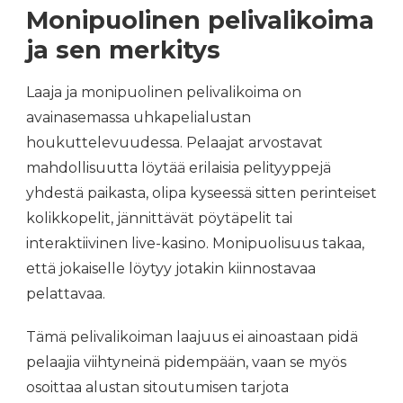
Monipuolinen pelivalikoima
ja sen merkitys
Laaja ja monipuolinen pelivalikoima on
avainasemassa uhkapelialustan
houkuttelevuudessa. Pelaajat arvostavat
mahdollisuutta löytää erilaisia pelityyppejä
yhdestä paikasta, olipa kyseessä sitten perinteiset
kolikkopelit, jännittävät pöytäpelit tai
interaktiivinen live-kasino. Monipuolisuus takaa,
että jokaiselle löytyy jotakin kiinnostavaa
pelattavaa.
Tämä pelivalikoiman laajuus ei ainoastaan pidä
pelaajia viihtyneinä pidempään, vaan se myös
osoittaa alustan sitoutumisen tarjota