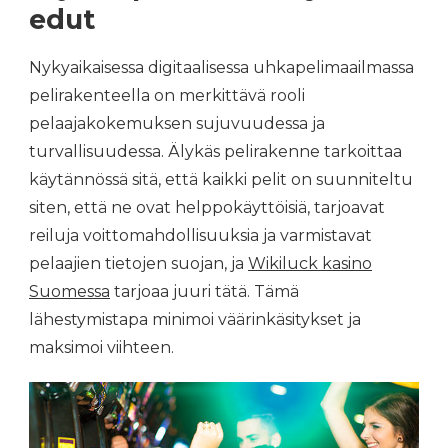
edut
Nykyaikaisessa digitaalisessa uhkapelimaailmassa
pelirakenteella on merkittävä rooli
pelaajakokemuksen sujuvuudessa ja
turvallisuudessa. Älykäs pelirakenne tarkoittaa
käytännössä sitä, että kaikki pelit on suunniteltu
siten, että ne ovat helppokäyttöisiä, tarjoavat
reiluja voittomahdollisuuksia ja varmistavat
pelaajien tietojen suojan, ja
Wikiluck kasino
Suomessa
tarjoaa juuri tätä. Tämä
lähestymistapa minimoi väärinkäsitykset ja
maksimoi viihteen.