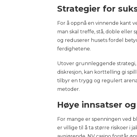
Strategier for suk
For å oppnå en vinnende kant ve
man skal treffe, stå, doble eller
og reduserer husets fordel betyde
ferdighetene.
Utover grunnleggende strategi, 
diskresjon, kan korttelling gi sp
tilbyr en trygg og regulert aren
metoder.
Høye innsatser og
For mange er spenningen ved blac
er villige til å ta større risikoe
avgjørende. NV casino forstår øn