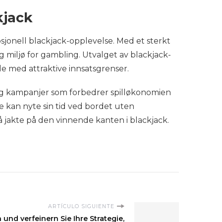
kjack
sjonell blackjack-opplevelse. Med et sterkt
ig miljø for gambling. Utvalget av blackjack-
alle med attraktive innsatsgrenser.
r og kampanjer som forbedrer spilløkonomien
re kan nyte sin tid ved bordet uten
 jakte på den vinnende kanten i blackjack.
ARTÍCULO SIGUIENTE
 und verfeinern Sie Ihre Strategie,