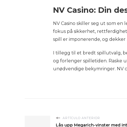
NV Casino: Din des
NV Casino skiller seg ut som en 
fokus på sikkerhet, rettferdighet
spill er imponerende, og dekker al
I tillegg til et bredt spillutva
og forlenger spilletiden. Raske u
unødvendige bekymringer. NV cas
ARTÍCULO ANTERIOR
Lås upp Megarich-vinster med int