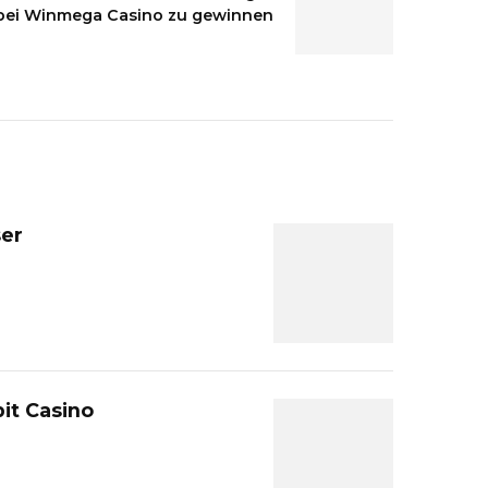
bei Winmega Casino zu gewinnen
ser
it Casino