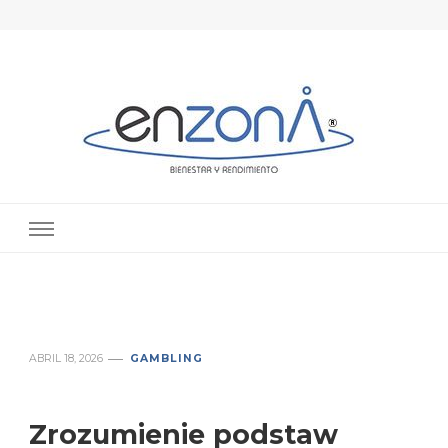
enZona® – Psicología deportiva en
Especialista en psicología del deporte en Valencia. Especialista en
alto rendimiento deportivo en Valencia
Valencia
ABRIL 18, 2026
GAMBLING
Zrozumienie podstaw