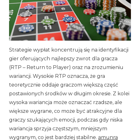
Strategie wypłat koncentrują się na identyfikacji
gier oferujących najlepszy zwrot dla gracza
(RTP – Return to Player) oraz na zrozumieniu
wariancji. Wysokie RTP oznacza, że gra
teoretycznie oddaje graczom większą część
postawionych środków w długim okresie. Z kolei
wysoka wariancja może oznaczać rzadsze, ale
większe wygrane, co może być atrakcyjne dla
graczy szukających emocji, podczas gdy niska
wariancja sprzyja częstszym, mniejszym
wygranym, co jest bardziej stabilne.
amunra