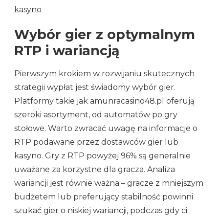
kasyno
Wybór gier z optymalnym
RTP i wariancją
Pierwszym krokiem w rozwijaniu skutecznych
strategii wypłat jest świadomy wybór gier.
Platformy takie jak amunracasino48.pl oferują
szeroki asortyment, od automatów po gry
stołowe. Warto zwracać uwagę na informacje o
RTP podawane przez dostawców gier lub
kasyno. Gry z RTP powyżej 96% są generalnie
uważane za korzystne dla gracza. Analiza
wariancji jest równie ważna – gracze z mniejszym
budżetem lub preferujący stabilność powinni
szukać gier o niskiej wariancji, podczas gdy ci