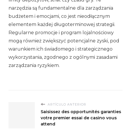
narzędzia są fundamentalne dla zarządzania
budżetem i emocjami, co jest nieodłącznym
elementem każdej długoterminowej strategii.
Regularne promocje i program lojalnościowy
mogą również zwiększyć potencjalne zyski, pod
warunkiem ich świadomego i strategicznego
wykorzystania, zgodnego z ogólnymi zasadami
zarządzania ryzykiem.
ARTÍCULO ANTERIOR
Saisissez des opportunités garanties
votre premier essai de casino vous
attend