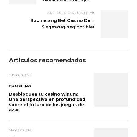
ARTÍCULO SIGUIENTE
Boomerang Bet Casino Dein
Siegeszug beginnt hier
Artículos recomendados
JUNIO 10, 2026
GAMBLING
Desbloquea tu casino winum:
Una perspectiva en profundidad
sobre el futuro de los juegos de
azar
MAYO 20, 2026