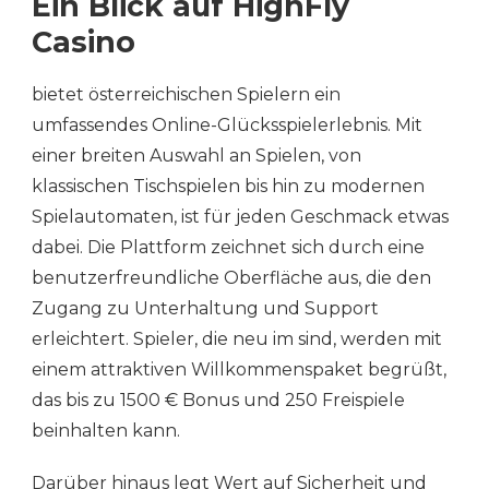
Ein Blick auf HighFly
Casino
bietet österreichischen Spielern ein
umfassendes Online-Glücksspielerlebnis. Mit
einer breiten Auswahl an Spielen, von
klassischen Tischspielen bis hin zu modernen
Spielautomaten, ist für jeden Geschmack etwas
dabei. Die Plattform zeichnet sich durch eine
benutzerfreundliche Oberfläche aus, die den
Zugang zu Unterhaltung und Support
erleichtert. Spieler, die neu im sind, werden mit
einem attraktiven Willkommenspaket begrüßt,
das bis zu 1500 € Bonus und 250 Freispiele
beinhalten kann.
Darüber hinaus legt Wert auf Sicherheit und