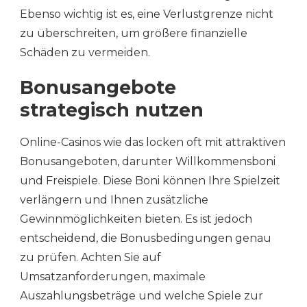
Ebenso wichtig ist es, eine Verlustgrenze nicht
zu überschreiten, um größere finanzielle
Schäden zu vermeiden.
Bonusangebote
strategisch nutzen
Online-Casinos wie das locken oft mit attraktiven
Bonusangeboten, darunter Willkommensboni
und Freispiele. Diese Boni können Ihre Spielzeit
verlängern und Ihnen zusätzliche
Gewinnmöglichkeiten bieten. Es ist jedoch
entscheidend, die Bonusbedingungen genau
zu prüfen. Achten Sie auf
Umsatzanforderungen, maximale
Auszahlungsbeträge und welche Spiele zur