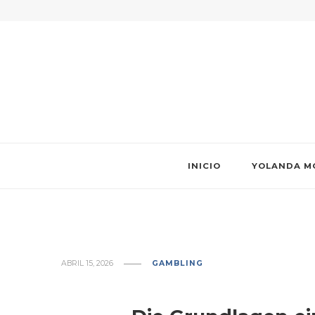
enZona® – Psicología deportiv
Especialista en psicología del deporte en Valencia. Espe
INICIO
YOLANDA M
ABRIL 15, 2026
GAMBLING