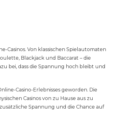
line-Casinos. Von klassischen Spielautomaten
ulette, Blackjack und Baccarat – die
dazu bei, dass die Spannung hoch bleibt und
Online-Casino-Erlebnisses geworden. Die
hysischen Casinos von zu Hause aus zu
 zusätzliche Spannung und die Chance auf