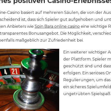
nes positiven Casino-Erlebnisse
nline-Casino basiert auf mehreren Säulen, die von der A
eidend ist, dass sich Spieler gut aufgehoben und unter
gen Anbieters wie
Spin Bara online casino
eine wichtige R
 transparentes Bonusangebot. Die Möglichkeit, verschi
benfalls maßgeblich zur Zufriedenheit bei.
Ein weiterer wichtiger A
der Plattform. Spieler m
geschützt sind und das
erfolgen. Ein seriöses 
Regulierungen, um das
ein sicheres Spielumfeld 
ungetrübten Spielspaß.