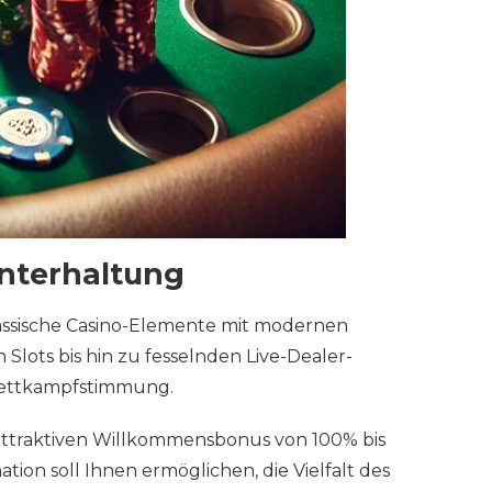
Unterhaltung
 klassische Casino-Elemente mit modernen
 Slots bis hin zu fesselnden Live-Dealer-
 Wettkampfstimmung.
 attraktiven Willkommensbonus von 100% bis
ion soll Ihnen ermöglichen, die Vielfalt des