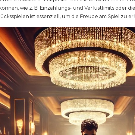
 können, wie z. B. Einzahlungs- und Verlustlimits oder d
ksspielen ist essenziell, um die Freude am Spiel zu er