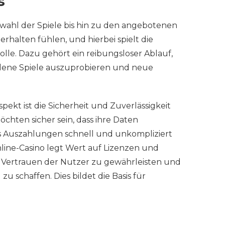
s
uswahl der Spiele bis hin zu den angebotenen
halten fühlen, und hierbei spielt die
olle. Dazu gehört ein reibungsloser Ablauf,
edene Spiele auszuprobieren und neue
spekt ist die Sicherheit und Zuverlässigkeit
öchten sicher sein, dass ihre Daten
s Auszahlungen schnell und unkompliziert
Online-Casino legt Wert auf Lizenzen und
 Vertrauen der Nutzer zu gewährleisten und
zu schaffen. Dies bildet die Basis für