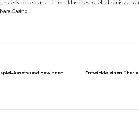
 zu erkunden und ein erstklassiges Spielerlebnis zu g
bara Casino.
ksspiel-Assets und gewinnen
Entwickle einen überle