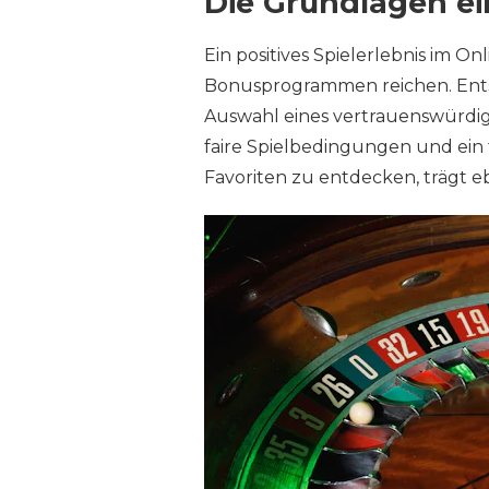
Die Grundlagen ei
Ein positives Spielerlebnis im O
Bonusprogrammen reichen. Entsch
Auswahl eines vertrauenswürdi
faire Spielbedingungen und ein
Favoriten zu entdecken, trägt e