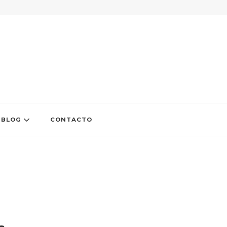
BLOG
CONTACTO