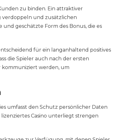
nden zu binden. Ein attraktiver
g verdoppeln und zusätzlichen
ge und geschätzte Form des Bonus, die es
scheidend für ein langanhaltend positives
ss die Spieler auch nach der ersten
ir kommuniziert werden, um
n
n. Dies umfasst den Schutz persönlicher Daten
 lizenziertes Casino unterliegt strengen
 Werkzeuge zur Verfügung, mit denen Spieler