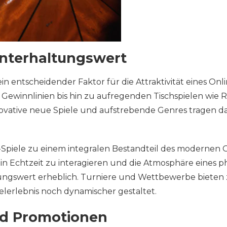
 Unterhaltungswert
 ein entscheidender Faktor für die Attraktivität eines On
winnlinien bis hin zu aufregenden Tischspielen wie Ro
 Innovative neue Spiele und aufstrebende Genres tragen 
-Spiele zu einem integralen Bestandteil des modernen 
 in Echtzeit zu interagieren und die Atmosphäre eines p
tungswert erheblich. Turniere und Wettbewerbe bieten
lerlebnis noch dynamischer gestaltet.
nd Promotionen