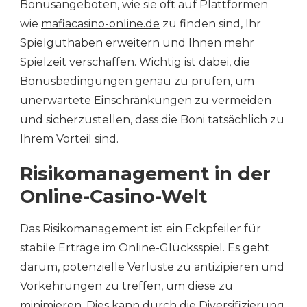
Bonusangeboten, wie sie oft auf Plattformen
wie
mafiacasino-online.de
zu finden sind, Ihr
Spielguthaben erweitern und Ihnen mehr
Spielzeit verschaffen. Wichtig ist dabei, die
Bonusbedingungen genau zu prüfen, um
unerwartete Einschränkungen zu vermeiden
und sicherzustellen, dass die Boni tatsächlich zu
Ihrem Vorteil sind.
Risikomanagement in der
Online-Casino-Welt
Das Risikomanagement ist ein Eckpfeiler für
stabile Erträge im Online-Glücksspiel. Es geht
darum, potenzielle Verluste zu antizipieren und
Vorkehrungen zu treffen, um diese zu
minimieren. Dies kann durch die Diversifizierung