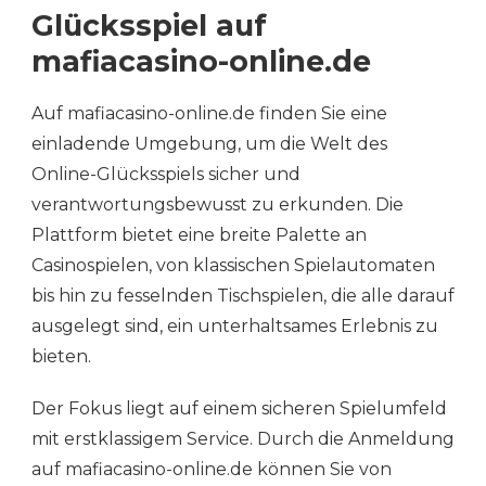
Glücksspiel auf
mafiacasino-online.de
Auf mafiacasino-online.de finden Sie eine
einladende Umgebung, um die Welt des
Online-Glücksspiels sicher und
verantwortungsbewusst zu erkunden. Die
Plattform bietet eine breite Palette an
Casinospielen, von klassischen Spielautomaten
bis hin zu fesselnden Tischspielen, die alle darauf
ausgelegt sind, ein unterhaltsames Erlebnis zu
bieten.
Der Fokus liegt auf einem sicheren Spielumfeld
mit erstklassigem Service. Durch die Anmeldung
auf mafiacasino-online.de können Sie von