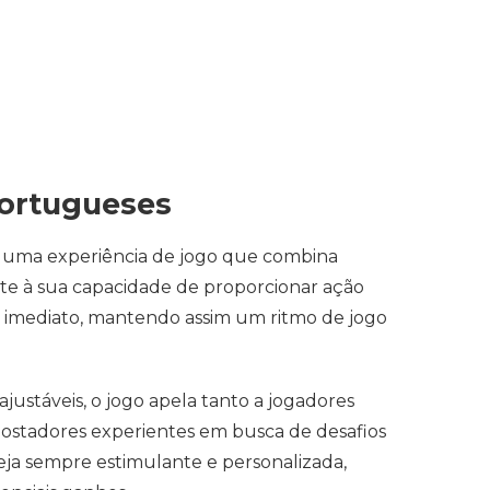
Portugueses
o uma experiência de jogo que combina
te à sua capacidade de proporcionar ação
e imediato, mantendo assim um ritmo de jogo
ajustáveis, o jogo apela tanto a jogadores
ostadores experientes em busca de desafios
eja sempre estimulante e personalizada,