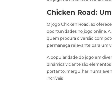
Chicken Road: Um
O jogo Chicken Road, ao oferec
oportunidades no jogo online. A
quem procura diversão com potenc
permaneça relevante para um va
A popularidade do jogo em diverso
dinâmica viciante são elementos
portanto, mergulhar numa avent
incríveis.