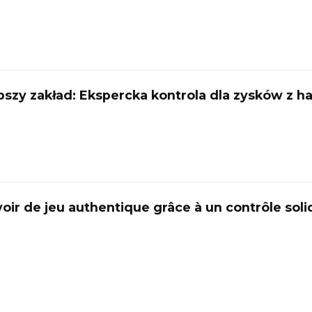
pszy zakład: Ekspercka kontrola dla zysków z h
oir de jeu authentique grâce à un contrôle soli