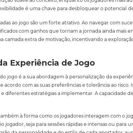
ução suave ao conceito, enquanto os jogadores mais aud
lexibilidade é uma chave para desbloquear o potencial d
adas ao jogo são um forte atrativo. Ao navegar com suce
atificados com ganhos que tornam a jornada ainda mais 
ma camada extra de motivação, incentivando a exploração
da Experiência de Jogo
s do jogo é a sua abordagem à personalização da experiê
 acordo com as suas preferências e tolerância ao risco. 
er e diferentes estratégias a implementar. A capacidade
 também à forma como os jogadores interagem com o jog
io jogador, seja para sessões rápidas e intensas ou para
nsão da personalidade e do estilo de cada apostador, au