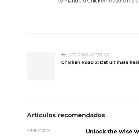
tornando o Chicken Road uma esc
ARTÍCULO ANTERIOR
Chicken Road 2: Det ultimata kas
Artículos recomendados
Unlock the wise w
ABRIL 17, 2026