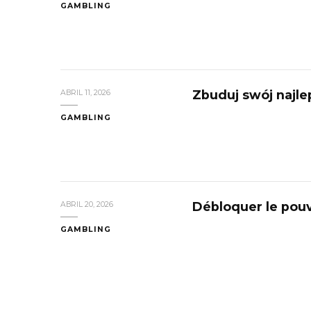
GAMBLING
Zbuduj swój najle
ABRIL 11, 2026
GAMBLING
Débloquer le pouv
ABRIL 20, 2026
GAMBLING