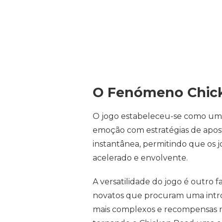
O Fenómeno Chick
O jogo estabeleceu-se como um 
emoção com estratégias de apost
instantânea, permitindo que os 
acelerado e envolvente.
A versatilidade do jogo é outro f
novatos que procuram uma intro
mais complexos e recompensas ma