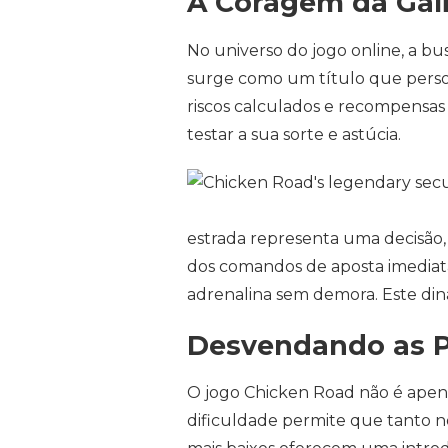
A Coragem da Gal
No universo do jogo online, a b
surge como um título que person
riscos calculados e recompensas 
testar a sua sorte e astúcia.
estrada representa uma decisão, 
dos comandos de aposta imediat
adrenalina sem demora. Este din
Desvendando as P
O jogo Chicken Road não é apenas
dificuldade permite que tanto n