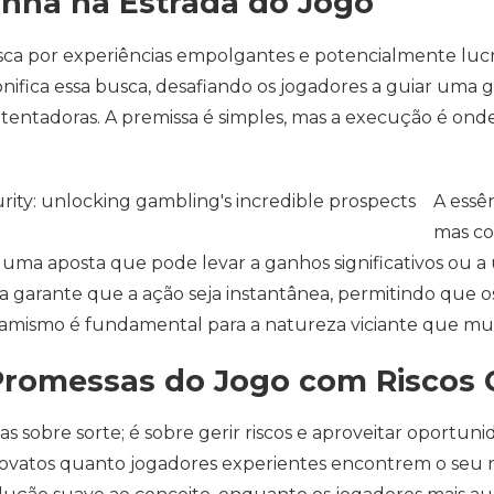
inha na Estrada do Jogo
usca por experiências empolgantes e potencialmente lucr
ifica essa busca, desafiando os jogadores a guiar uma 
tentadoras. A premissa é simples, mas a execução é onde
A essê
mas co
uma aposta que pode levar a ganhos significativos ou a 
a garante que a ação seja instantânea, permitindo que
amismo é fundamental para a natureza viciante que muito
romessas do Jogo com Riscos 
 sobre sorte; é sobre gerir riscos e aproveitar oportunid
ovatos quanto jogadores experientes encontrem o seu ri