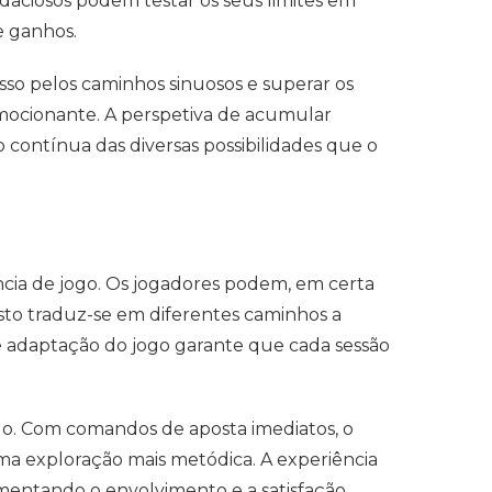
aciosos podem testar os seus limites em
e ganhos.
sso pelos caminhos sinuosos e superar os
emocionante. A perspetiva de acumular
 contínua das diversas possibilidades que o
ncia de jogo. Os jogadores podem, em certa
Isto traduz-se em diferentes caminhos a
 de adaptação do jogo garante que cada sessão
o. Com comandos de aposta imediatos, o
 uma exploração mais metódica. A experiência
mentando o envolvimento e a satisfação.